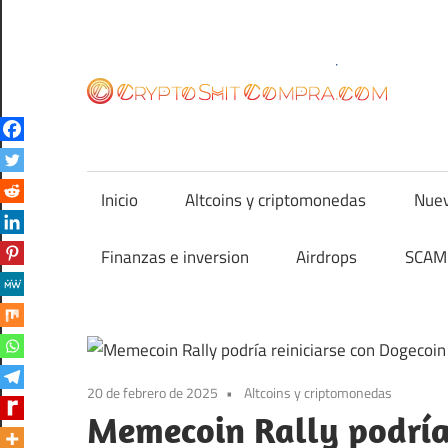
Saltar
al
contenido
cr
Inicio
Altcoins y criptomonedas
Nuev
Finanzas e inversion
Airdrops
SCAM 
20 de febrero de 2025
Altcoins y criptomonedas
Memecoin Rally podría 