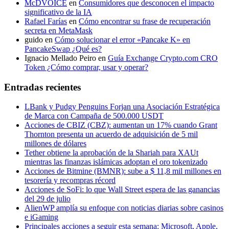
McDVOICE
en
Consumidores que desconocen el impacto
significativo de la IA
Rafael Farías
en
Cómo encontrar su frase de recuperación
secreta en MetaMask
guido
en
Cómo solucionar el error «Pancake K» en
PancakeSwap ¿Qué es?
Ignacio Mellado Peiro
en
Guía Exchange Crypto.com CRO
Token ¿Cómo comprar, usar y operar?
Entradas recientes
LBank y Pudgy Penguins Forjan una Asociación Estratégica
de Marca con Campaña de 500.000 USDT
Acciones de CBIZ (CBZ): aumentan un 17% cuando Grant
Thornton presenta un acuerdo de adquisición de 5 mil
millones de dólares
Tether obtiene la aprobación de la Shariah para XAUt
mientras las finanzas islámicas adoptan el oro tokenizado
Acciones de Bitmine (BMNR): sube a $ 11,8 mil millones en
tesorería y recompras récord
Acciones de SoFi: lo que Wall Street espera de las ganancias
del 29 de julio
AlienWP amplía su enfoque con noticias diarias sobre casinos
e iGaming
Principales acciones a seguir esta semana: Microsoft, Apple,