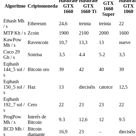
Hashrate
Hashrate
Hashrat
GTX
Algoritmo
Criptomoneda
GTX
GTX
GTX
1660
1660
1660 Ti
1060
Super
Ethash Mh
Ethereum
24,6
treinta
treinta
22
/ s
MTP Kh / s
Zcoin
1900
2100
2000
1600
KawPow
Ravencoin
10,7
13,3
13
nueve
Mh / s
Cuco 29
Sonrisa
3,5
4.4
5.2
3,5
Gh / s
Eqihash
144_5 sol /
Bitcoin oro
39
42
40
39
s
Eqihash
150_5 sol /
Haz
13
dieciséis
catorce
12,5
s
Eqihash
192_7 sol /
Cero
22
23
23
22
s
ProgPow
Interés de
9.3
12,6
12
9.5
Mh / s
Bitcoin
BCD Mh /
Bitcoin
16,9
23
–
dieciséis
s
diamante