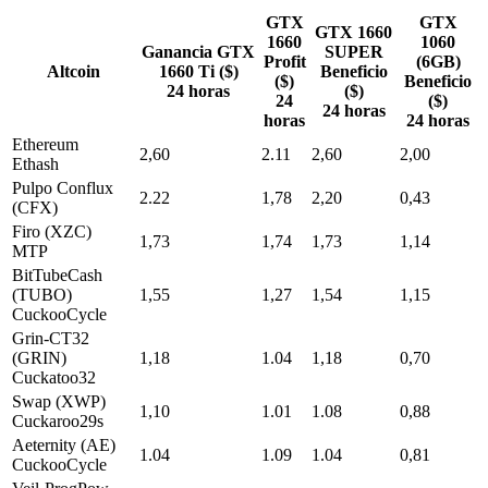
GTX
GTX
GTX 1660
1660
1060
Ganancia GTX
SUPER
Profit
(6GB)
Altcoin
1660 Ti ($)
Beneficio
($)
Beneficio
24 horas
($)
24
($)
24 horas
horas
24 horas
Ethereum
2,60
2.11
2,60
2,00
Ethash
Pulpo Conflux
2.22
1,78
2,20
0,43
(CFX)
Firo (XZC)
1,73
1,74
1,73
1,14
MTP
BitTubeCash
(TUBO)
1,55
1,27
1,54
1,15
CuckooCycle
Grin-CT32
(GRIN)
1,18
1.04
1,18
0,70
Cuckatoo32
Swap (XWP)
1,10
1.01
1.08
0,88
Cuckaroo29s
Aeternity (AE)
1.04
1.09
1.04
0,81
CuckooCycle