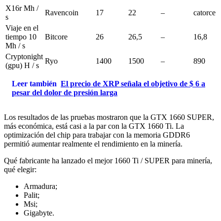
X16r Mh /
Ravencoin
17
22
–
catorce
s
Viaje en el
tiempo 10
Bitcore
26
26,5
–
16,8
Mh / s
Cryptonight
Ryo
1400
1500
–
890
(gpu) H / s
Leer también
El precio de XRP señala el objetivo de $ 6 a
pesar del dolor de presión larga
Los resultados de las pruebas mostraron que la GTX 1660 SUPER,
más económica, está casi a la par con la GTX 1660 Ti. La
optimización del chip para trabajar con la memoria GDDR6
permitió aumentar realmente el rendimiento en la minería.
Qué fabricante ha lanzado el mejor 1660 Ti / SUPER para minería,
qué elegir:
Armadura;
Palit;
Msi;
Gigabyte.