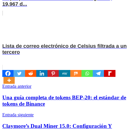
19,967 d...
Lista de correo electrónico de Celsius filtrada a un
tercero
Navegación
Entrada anterior
de
Una guía completa de tokens BEP-20: el estándar de
entradas
tokens de Binance
Entrada siguiente
Claymore’s Dual Miner 15.0: Configuración Y