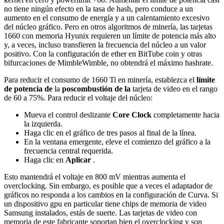
no tiene ningún efecto en la tasa de hash, pero conduce a un
aumento en el consumo de energía y a un calentamiento excesivo
del núcleo gráfico. Pero en otros algoritmos de minería, las tarjetas
1660 con memoria Hyunix requieren un límite de potencia más alto
y, a veces, incluso transfieren la frecuencia del núcleo a un valor
positivo. Con la configuración de ether en BitTube coin y otras
bifurcaciones de MimbleWimble, no obtendrá el máximo hashrate.
Para reducir el consumo de 1660 Ti en minería, establezca el
límite
de potencia de
la
poscombustión de la
tarjeta de video en el rango
de 60 a 75%. Para reducir el voltaje del núcleo:
Mueva el control deslizante
Core Clock
completamente hacia
la izquierda.
Haga clic en el gráfico de tres pasos al final de la línea.
En la ventana emergente, eleve el comienzo del gráfico a la
frecuencia central requerida.
Haga clic en
Aplicar
.
Esto mantendrá el voltaje en 800 mV mientras aumenta el
overclocking. Sin embargo, es posible que a veces el adaptador de
gráficos no responda a los cambios en la configuración de Curva. Si
un dispositivo gpu en particular tiene chips de memoria de video
Samsung instalados, estás de suerte. Las tarjetas de video con
memoria de este fabricante soportan bien el overclocking y son