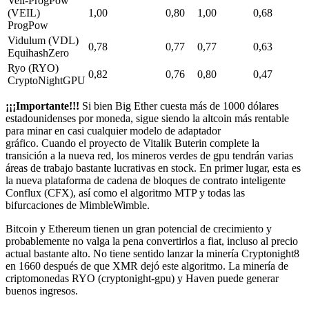
Veil-ProgPow
(VEIL)
1,00
0,80
1,00
0,68
ProgPow
Vidulum (VDL)
0,78
0,77
0,77
0,63
EquihashZero
Ryo (RYO)
0,82
0,76
0,80
0,47
CryptoNightGPU
¡¡¡Importante!!!
Si bien Big Ether cuesta más de 1000 dólares
estadounidenses por moneda, sigue siendo la altcoin más rentable
para minar en casi cualquier modelo de adaptador
gráfico. Cuando
el
proyecto de Vitalik Buterin complete la
transición a la nueva red, los mineros verdes de gpu tendrán varias
áreas de trabajo bastante lucrativas en stock. En primer lugar, esta es
la nueva plataforma de cadena de bloques de contrato inteligente
Conflux (CFX), así como el algoritmo MTP y todas las
bifurcaciones de MimbleWimble.
Bitcoin y Ethereum tienen un gran potencial de crecimiento y
probablemente no valga la pena convertirlos a fiat, incluso al precio
actual bastante alto. No tiene sentido lanzar la minería Cryptonight8
en 1660 después de que XMR dejó este algoritmo. La minería de
criptomonedas RYO (cryptonight-gpu) y Haven puede generar
buenos ingresos.