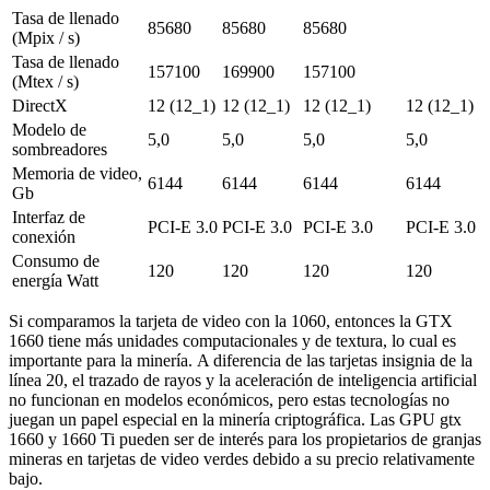
Tasa de llenado
85680
85680
85680
(Mpix / s)
Tasa de llenado
157100
169900
157100
(Mtex / s)
DirectX
12 (12_1)
12 (12_1)
12 (12_1)
12 (12_1)
Modelo de
5,0
5,0
5,0
5,0
sombreadores
Memoria de video,
6144
6144
6144
6144
Gb
Interfaz de
PCI-E 3.0
PCI-E 3.0
PCI-E 3.0
PCI-E 3.0
conexión
Consumo de
120
120
120
120
energía Watt
Si comparamos la tarjeta de video con la 1060, entonces la GTX
1660 tiene más unidades computacionales y de textura, lo cual es
importante para la minería. A diferencia de las tarjetas insignia de la
línea 20, el trazado de rayos y la aceleración de inteligencia artificial
no funcionan en modelos económicos, pero estas tecnologías no
juegan un papel especial en la minería criptográfica. Las GPU gtx
1660 y 1660 Ti pueden ser de interés para los propietarios de granjas
mineras en tarjetas de video verdes debido a su precio relativamente
bajo.