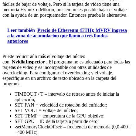
fáciles de bajar de voltaje. Pero si la tarjeta de video tiene una
memoria Hyunix o Mikron, no siempre es posible bajar el voltaje
con la ayuda de un postquemador. Entonces prueba la alternativa.
Leer también
Precio de Ethereum (ETH): MVRV ingresa
a la zona de acumulación que llamó a tres fondos
anteriores
Puede reducir aún más el voltaje del núcleo
con
NvidiaInspector
. El programa no es adecuado para todas las
tarjetas de video y es incompatible con otras utilidades de
overclocking. Para configurar el overclocking y el voltaje,
especifique en un archivo de texto ubicado en la carpeta del
programa.
TIMEOUT / T – intervalo de retraso antes de iniciar la
aplicación;
SET FAN = velocidad de rotación del enfriador;
SET VOLT = voltaje del núcleo;
SET TEMP = temperatura de la GPU objetivo;
SET GPU – ID de la tarjeta a partir de cero;
-setMemoryClockOffset: – frecuencia de memoria (0,0,400 =
+400 MHz).