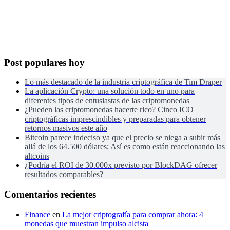
Post populares hoy
Lo más destacado de la industria criptográfica de Tim Draper
La aplicación Crypto: una solución todo en uno para
diferentes tipos de entusiastas de las criptomonedas
¿Pueden las criptomonedas hacerte rico? Cinco ICO
criptográficas imprescindibles y preparadas para obtener
retornos masivos este año
Bitcoin parece indeciso ya que el precio se niega a subir más
allá de los 64.500 dólares; Así es como están reaccionando las
altcoins
¿Podría el ROI de 30.000x previsto por BlockDAG ofrecer
resultados comparables?
Comentarios recientes
Finance
en
La mejor criptografía para comprar ahora: 4
monedas que muestran impulso alcista