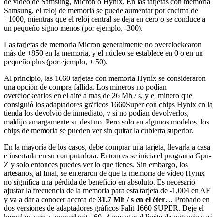
de video de Samsung, Micron o Hynix. En las tarjetas con memoria
Samsung, el reloj de memoria se puede aumentar por encima de
+1000, mientras que el reloj central se deja en cero o se conduce a
un pequeño signo menos (por ejemplo, -300).
Las tarjetas de memoria Micron generalmente no overclockearon
más de +850 en la memoria, y el núcleo se establece en 0 o en un
pequeño plus (por ejemplo, + 50).
Al principio, las 1660 tarjetas con memoria Hynix se consideraron
una opción de compra fallida. Los mineros no podían
overclockearlos en el aire a más de 26 Mh / s, y el minero que
consiguió los adaptadores gráficos 1660Super con chips Hynix en la
tienda los devolvió de inmediato, y si no podían devolverlos,
maldijo amargamente su destino. Pero solo en algunos modelos, los
chips de memoria se pueden ver sin quitar la cubierta superior.
En la mayoría de los casos, debe comprar una tarjeta, llevarla a casa
e insertarla en su computadora. Entonces se inicia el programa Gpu-
Z y solo entonces puedes ver lo que tienes. Sin embargo, los
artesanos, al final, se enteraron de que la memoria de vídeo Hynix
no significa una pérdida de beneficio en absoluto. Es necesario
ajustar la frecuencia de la memoria para esta tarjeta de -1,004 en AF
y va a dar a conocer acerca de
31.7 Mh / s en el éter
… Probado en
dos versiones de adaptadores gráficos Palit 1660 SUPER. Deje el
kernel en cero y powerlimit +60. Aumentar el límite de potencia casi