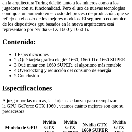
en la arquitectura Turing deleitó tanto a los mineros como a los
jugadores con su funcionalidad. Pero el uso de nuevas tecnologías
condujo a un aumento en el costo del proceso de producción, que se
reflejó en el costo de los mejores modelos. El segmento económico
de los dispositivos gpu basados ​​en la nueva arquitectura está
representado por Nvidia GTX 1660 y 1660 Ti.
Contenido:
1
Especificaciones
2
¿Qué tarjeta gráfica elegir? 1660, 1660 Ti o 1660 SUPER
3
Qué minar con 1660 SUPER, el algoritmo más rentable
4
Overclocking y reducción del consumo de energía
5
Conclusión
Especificaciones
A juzgar por las marcas, las tarjetas se lanzan para reemplazar
la
GPU GeForce GTX 1060
, veamos cuánto mejores son que su
predecesora.
Nvidia
Nvidia
Nvidia
Nvidia GTX
Modelo de GPU
GTX
GTX
GTX
1660 SUPER