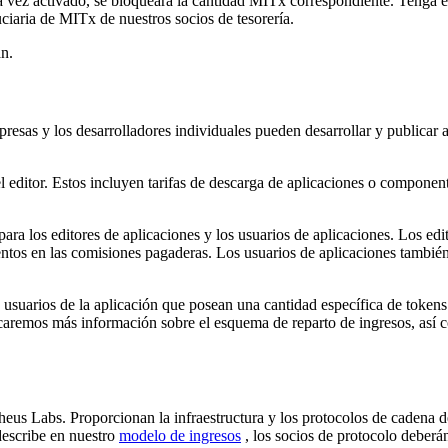
a vez activado, se bloqueará la cantidad MITx correspondiente. Tenga 
iaria de MITx de nuestros socios de tesorería.
án.
sas y los desarrolladores individuales pueden desarrollar y publicar ap
 editor. Estos incluyen tarifas de descarga de aplicaciones o component
ra los editores de aplicaciones y los usuarios de aplicaciones. Los ed
uentos en las comisiones pagaderas. Los usuarios de aplicaciones tambi
s usuarios de la aplicación que posean una cantidad específica de token
icaremos más información sobre el esquema de reparto de ingresos, así
heus Labs. Proporcionan la infraestructura y los protocolos de cadena d
escribe en nuestro
modelo de ingresos
, los socios de protocolo deberá