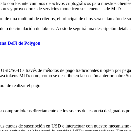
trato con los intercambios de activos criptográficos para nuestros clien
ores y proveedores de servicios moneticen sus tenencias de MITx.
n de una multitud de criterios, el principal de ellos será el tamaño de
delo de circulación de tokens. A esto le seguirá una descripción detall
dena DeFi de Polygon
 en USD/SGD a través de métodos de pago tradicionales u opten por pag
sea tokens MITx o no, como se describe en la sección anterior sobre So
ora de realizar el pago:
r comprar tokens directamente de los socios de tesorería designados po
 sus cuotas de suscripción en USD e interactuar con nuestro mecanismo d