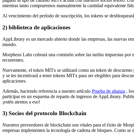
pagado al tipo de cambio MITx actual con nuestros socios tesoro. Un
mientras tanto compraremos manualmente la cantidad equivalente fiduc
Al vencimiento del período de suscripción, los tokens se desbloquear
2) biblioteca de aplicaciones
AppLibrary es un mercado abierto donde las empresas, las nuevas empre
mundo.
Morpheus Labs cobrará una comisión sobre las tarifas impuestas por el
recurrentes.
Nuevamente, el token MITx se utilizará como un token de descuento pa
y se les incentivará a tener tokens MITx para ser elegibles para desc
aplicaciones.
Además, haciendo referencia a nuestro artículo
Prueba de alianza
, lo
participar en un esquema de reparto de ingresos de AppLibrary. Publ
¡estén atentos a eso!
3) Socios del protocolo Blockchain
Nuestros proveedores de blockchain son vitales para el éxito de Morp
empresas implementen la tecnología de cadena de bloques. Como se d