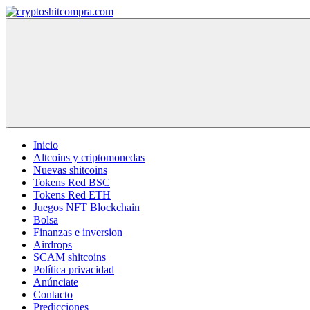
Saltar
al
cryptoshitcompra.com
contenido
Inicio
Altcoins y criptomonedas
Nuevas shitcoins
Tokens Red BSC
Tokens Red ETH
Juegos NFT Blockchain
Bolsa
Finanzas e inversion
Airdrops
SCAM shitcoins
Política privacidad
Anúnciate
Contacto
Predicciones