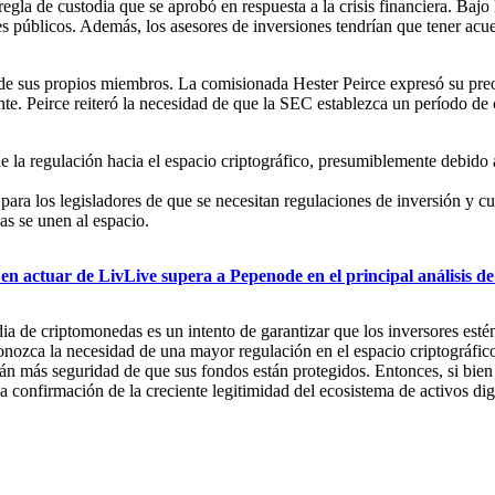
gla de custodia que se aprobó en respuesta a la crisis financiera. Bajo l
 públicos. Además, los asesores de inversiones tendrían que tener acuer
de sus propios miembros. La comisionada Hester Peirce expresó su preoc
e. Peirce reiteró la necesidad de que la SEC establezca un período de 
la regulación hacia el espacio criptográfico, presumiblemente debido a
ra los legisladores de que se necesitan regulaciones de inversión y cus
s se unen al espacio.
 en actuar de LivLive supera a Pepenode en el principal análisis 
dia de criptomonedas es un intento de garantizar que los inversores es
onozca la necesidad de una mayor regulación en el espacio criptográfico
drán más seguridad de que sus fondos están protegidos. Entonces, si bie
 confirmación de la creciente legitimidad del ecosistema de activos digi