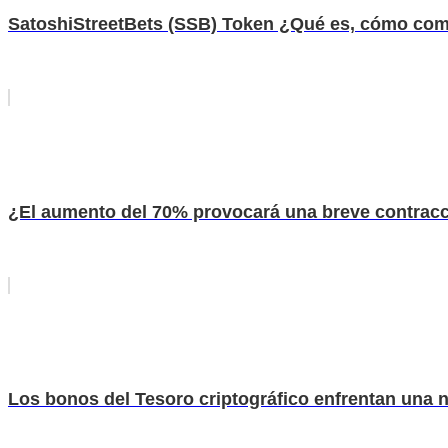
SatoshiStreetBets (SSB) Token ¿Qué es, cómo com
¿El aumento del 70% provocará una breve contrac
Los bonos del Tesoro criptográfico enfrentan una 