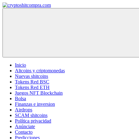
Saltar
al
cryptoshitcompra.com
contenido
Inicio
Altcoins y criptomonedas
Nuevas shitcoins
Tokens Red BSC
Tokens Red ETH
Juegos NFT Blockchain
Bolsa
Finanzas e inversion
Airdrops
SCAM shitcoins
Política privacidad
Anúnciate
Contacto
Predicciones