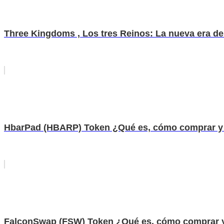
Three Kingdoms , Los tres Reinos: La nueva era d
HbarPad (HBARP) Token ¿Qué es, cómo comprar y
FalconSwap (FSW) Token ¿Qué es, cómo comprar y