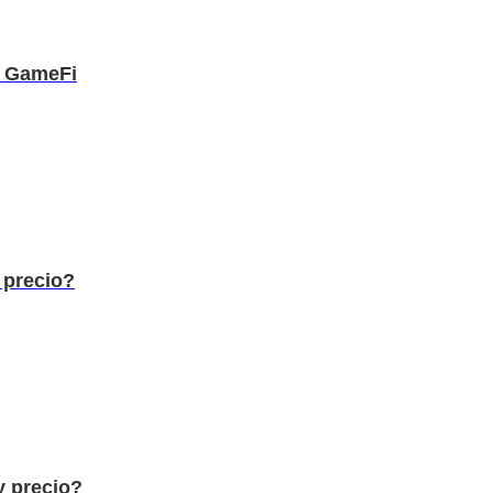
e GameFi
 precio?
 precio?