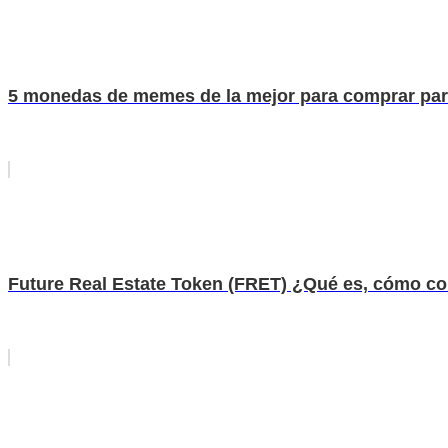
5 monedas de memes de la mejor para comprar para 
Future Real Estate Token (FRET) ¿Qué es, cómo co