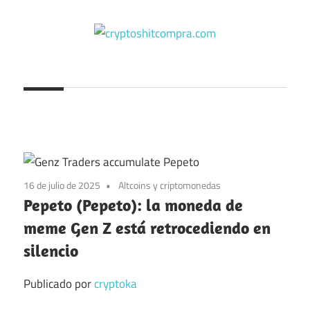
Saltar
al
contenido
cryptoshitcompra.com
16 de julio de 2025
Altcoins y criptomonedas
Pepeto (Pepeto): la moneda de
meme Gen Z está retrocediendo en
silencio
Publicado por
cryptoka