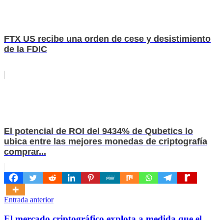
FTX US recibe una orden de cese y desistimiento
de la FDIC
El potencial de ROI del 9434% de Qubetics lo
ubica entre las mejores monedas de criptografía
comprar...
Navegación
Entrada anterior
de
El mercado criptográfico explota a medida que el