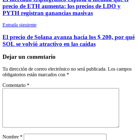
entradas
precio de ETH aumenta: los precios de LDO y
PYTH registran ganancias masivas
Entrada siguiente
El precio de Solana avanza hacia los $ 200, por qué
SOL se volvió atractivo en las caídas
Dejar un comentario
Tu dirección de correo electrónico no será publicada.
Los campos
obligatorios están marcados con
*
Comentario
*
Nombre
*