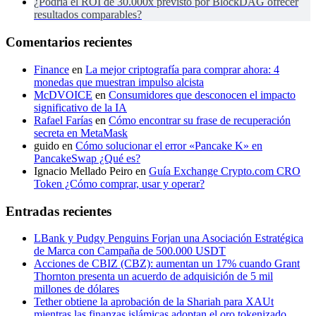
¿Podría el ROI de 30.000x previsto por BlockDAG ofrecer
resultados comparables?
Comentarios recientes
Finance
en
La mejor criptografía para comprar ahora: 4
monedas que muestran impulso alcista
McDVOICE
en
Consumidores que desconocen el impacto
significativo de la IA
Rafael Farías
en
Cómo encontrar su frase de recuperación
secreta en MetaMask
guido
en
Cómo solucionar el error «Pancake K» en
PancakeSwap ¿Qué es?
Ignacio Mellado Peiro
en
Guía Exchange Crypto.com CRO
Token ¿Cómo comprar, usar y operar?
Entradas recientes
LBank y Pudgy Penguins Forjan una Asociación Estratégica
de Marca con Campaña de 500.000 USDT
Acciones de CBIZ (CBZ): aumentan un 17% cuando Grant
Thornton presenta un acuerdo de adquisición de 5 mil
millones de dólares
Tether obtiene la aprobación de la Shariah para XAUt
mientras las finanzas islámicas adoptan el oro tokenizado