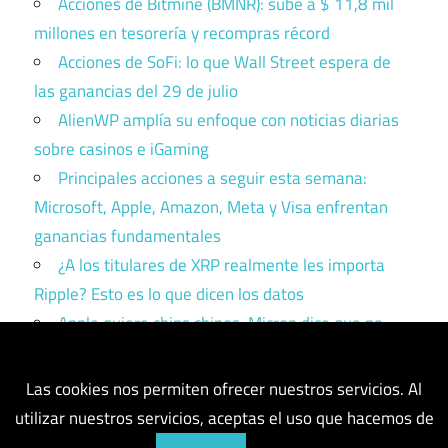
Acciones de Bitmine (BMNR): sube a $ 11,8 mil
millones en tesorería y recompras récord
Acciones de SoFi: lo que Wall Street espera de
las ganancias del 29 de julio
AlienWP amplía su enfoque con noticias diarias
sobre casinos e iGaming
Principales acciones a seguir esta semana:
Microsoft, Apple, Amazon, Meta y Visa enfrentan
ganancias fundamentales
¿A los titulares de XRP realmente les importa
Ripple? Esto es lo que dicen los datos
Apple quiere chips chinos. Micron dice que no.
Trump tiene que elegir un bando.
Las cookies nos permiten ofrecer nuestros servicios. Al
utilizar nuestros servicios, aceptas el uso que hacemos de