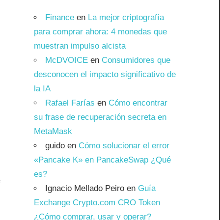
Finance
en
La mejor criptografía
para comprar ahora: 4 monedas que
.
muestran impulso alcista
s
McDVOICE
en
Consumidores que
desconocen el impacto significativo de
la IA
Rafael Farías
en
Cómo encontrar
su frase de recuperación secreta en
MetaMask
guido
en
Cómo solucionar el error
«Pancake K» en PancakeSwap ¿Qué
.
es?
e
Ignacio Mellado Peiro
en
Guía
Exchange Crypto.com CRO Token
¿Cómo comprar, usar y operar?