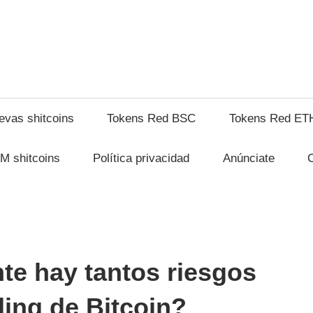
shitcompra.com
evas shitcoins
Tokens Red BSC
Tokens Red ET
M shitcoins
Política privacidad
Anúnciate
te hay tantos riesgos
ding de Bitcoin?