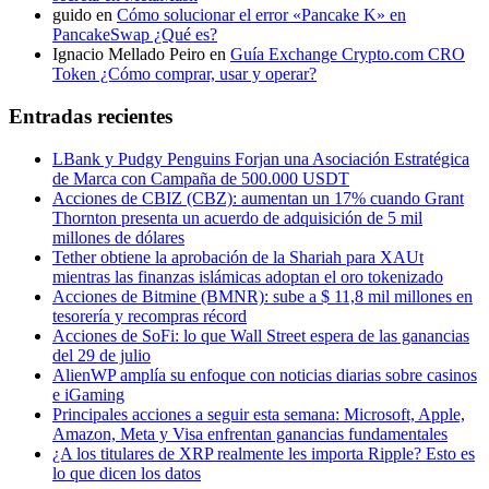
guido
en
Cómo solucionar el error «Pancake K» en
PancakeSwap ¿Qué es?
Ignacio Mellado Peiro
en
Guía Exchange Crypto.com CRO
Token ¿Cómo comprar, usar y operar?
Entradas recientes
LBank y Pudgy Penguins Forjan una Asociación Estratégica
de Marca con Campaña de 500.000 USDT
Acciones de CBIZ (CBZ): aumentan un 17% cuando Grant
Thornton presenta un acuerdo de adquisición de 5 mil
millones de dólares
Tether obtiene la aprobación de la Shariah para XAUt
mientras las finanzas islámicas adoptan el oro tokenizado
Acciones de Bitmine (BMNR): sube a $ 11,8 mil millones en
tesorería y recompras récord
Acciones de SoFi: lo que Wall Street espera de las ganancias
del 29 de julio
AlienWP amplía su enfoque con noticias diarias sobre casinos
e iGaming
Principales acciones a seguir esta semana: Microsoft, Apple,
Amazon, Meta y Visa enfrentan ganancias fundamentales
¿A los titulares de XRP realmente les importa Ripple? Esto es
lo que dicen los datos