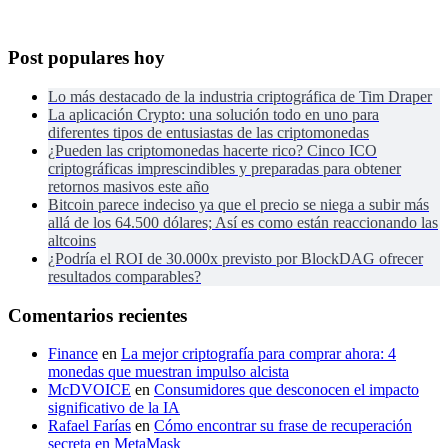
Post populares hoy
Lo más destacado de la industria criptográfica de Tim Draper
La aplicación Crypto: una solución todo en uno para
diferentes tipos de entusiastas de las criptomonedas
¿Pueden las criptomonedas hacerte rico? Cinco ICO
criptográficas imprescindibles y preparadas para obtener
retornos masivos este año
Bitcoin parece indeciso ya que el precio se niega a subir más
allá de los 64.500 dólares; Así es como están reaccionando las
altcoins
¿Podría el ROI de 30.000x previsto por BlockDAG ofrecer
resultados comparables?
Comentarios recientes
Finance
en
La mejor criptografía para comprar ahora: 4
monedas que muestran impulso alcista
McDVOICE
en
Consumidores que desconocen el impacto
significativo de la IA
Rafael Farías
en
Cómo encontrar su frase de recuperación
secreta en MetaMask