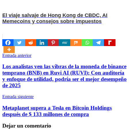
El viaje salvaje de Hong Kong de CBDC, AI
Memecoins y consejos sobre impuestos
Navegación
Entrada anterior
de
Los analistas ven las vibras de la moneda de binance
entradas
temprano (BNB) en Ruvi AI (RUVI); Con auditoría
y enfoque de utilidad, podría ser el mejor desempeño
de 2025
Entrada siguiente
Metaplanet supera a Tesla en Bitcoin Holdings
después de $ 133 millones de compra
Dejar un comentario