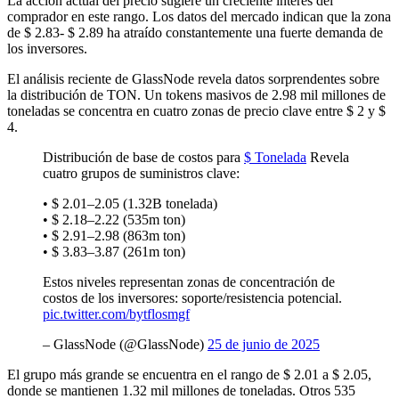
La acción actual del precio sugiere un creciente interés del
comprador en este rango. Los datos del mercado indican que la zona
de $ 2.83- $ 2.89 ha atraído constantemente una fuerte demanda de
los inversores.
El análisis reciente de GlassNode revela datos sorprendentes sobre
la distribución de TON. Un tokens masivos de 2.98 mil millones de
toneladas se concentra en cuatro zonas de precio clave entre $ 2 y $
4.
Distribución de base de costos para
$ Tonelada
Revela
cuatro grupos de suministros clave:
• $ 2.01–2.05 (1.32B tonelada)
• $ 2.18–2.22 (535m ton)
• $ 2.91–2.98 (863m ton)
• $ 3.83–3.87 (261m ton)
Estos niveles representan zonas de concentración de
costos de los inversores: soporte/resistencia potencial.
pic.twitter.com/bytflosmgf
– GlassNode (@GlassNode)
25 de junio de 2025
El grupo más grande se encuentra en el rango de $ 2.01 a $ 2.05,
donde se mantienen 1.32 mil millones de toneladas. Otros 535