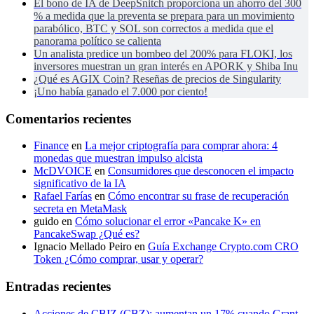
El bono de IA de DeepSnitch proporciona un ahorro del 300
% a medida que la preventa se prepara para un movimiento
parabólico, BTC y SOL son correctos a medida que el
panorama político se calienta
Un analista predice un bombeo del 200% para FLOKI, los
inversores muestran un gran interés en APORK y Shiba Inu
¿Qué es AGIX Coin? Reseñas de precios de Singularity
¡Uno había ganado el 7.000 por ciento!
Comentarios recientes
Finance
en
La mejor criptografía para comprar ahora: 4
monedas que muestran impulso alcista
McDVOICE
en
Consumidores que desconocen el impacto
significativo de la IA
Rafael Farías
en
Cómo encontrar su frase de recuperación
secreta en MetaMask
guido
en
Cómo solucionar el error «Pancake K» en
PancakeSwap ¿Qué es?
Ignacio Mellado Peiro
en
Guía Exchange Crypto.com CRO
Token ¿Cómo comprar, usar y operar?
Entradas recientes
Acciones de CBIZ (CBZ): aumentan un 17% cuando Grant