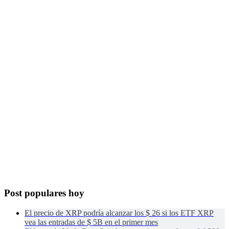
Post populares hoy
El precio de XRP podría alcanzar los $ 26 si los ETF XRP
vea las entradas de $ 5B en el primer mes