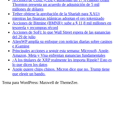
Thornton presenta un acuerdo de adquisición de 5 mil
millones de dólares
Tether obtiene la aprobación de la Shariah para XAUt
mientras las finanzas islámicas adoptan el oro tokenizado
Acciones de Bitmine (BMNR): sube a $ 11,8 mil millones en
tesorería y recompras récord
Acciones de SoFi: lo que Wall Street espera de las ganancias
del 29 de julio
AlienWP amplía su enfoque con noticias diarias sobre casinos
e iGaming
Principales acciones a seguir esta semana: Microsoft, Apple,
Amazon, Meta y Visa enfrentan ganancias fundamentales
¿A los titulares de XRP realmente les importa Ripple? Esto es
lo que dicen los datos
Apple quiere chips chinos. Micron dice que no. Trump tiene
que elegir un bando.
Tema para WordPress: Maxwell de ThemeZee.