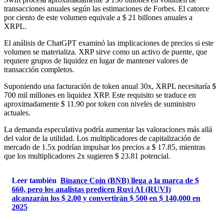
transacciones anuales según las estimaciones de Forbes. El catorce
por ciento de este volumen equivale a $ 21 billones anuales a
XRPL.
El análisis de ChatGPT examinó las implicaciones de precios si este
volumen se materializa. XRP sirve como un activo de puente, que
requiere grupos de liquidez en lugar de mantener valores de
transacción completos.
Suponiendo una facturación de token anual 30x, XRPL necesitaría $
700 mil millones en liquidez XRP. Este requisito se traduce en
aproximadamente $ 11.90 por token con niveles de suministro
actuales.
La demanda especulativa podría aumentar las valoraciones más allá
del valor de la utilidad. Los multiplicadores de capitalización de
mercado de 1.5x podrían impulsar los precios a $ 17.85, mientras
que los multiplicadores 2x sugieren $ 23.81 potencial.
Leer también
Binance Coin (BNB) llega a la marca de $
660, pero los analistas predicen Ruvi AI (RUVI)
alcanzarán los $ 2.00 y convertirán $ 500 en $ 140,000 en
2025