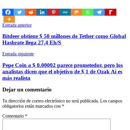
Navegación
Entrada anterior
de
Bitdeer obtiene $ 50 millones de Tether como Global
entradas
Hashrate llega 27.4 Eh/S
Entrada siguiente
Pepe Coin a $ 0.00002 parece prometedor, pero los
analistas dicen que el objetivo de $ 1 de Ozak Ai es
más realista
Dejar un comentario
Tu dirección de correo electrónico no será publicada.
Los campos
obligatorios están marcados con
*
Comentario
*