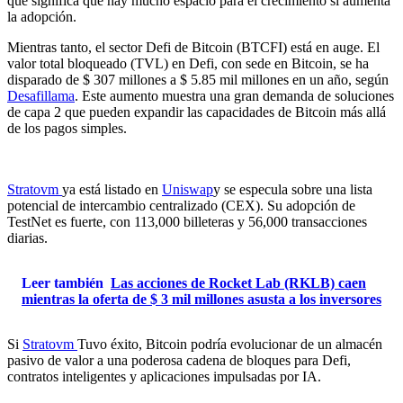
que significa que hay mucho espacio para el crecimiento si aumenta
la adopción.
Mientras tanto, el sector Defi de Bitcoin (BTCFI) está en auge. El
valor total bloqueado (TVL) en Defi, con sede en Bitcoin, se ha
disparado de $ 307 millones a $ 5.85 mil millones en un año, según
Desafillama
. Este aumento muestra una gran demanda de soluciones
de capa 2 que pueden expandir las capacidades de Bitcoin más allá
de los pagos simples.
Stratovm
ya está listado en
Uniswap
y se especula sobre una lista
potencial de intercambio centralizado (CEX). Su adopción de
TestNet es fuerte, con 113,000 billeteras y 56,000 transacciones
diarias.
Leer también
Las acciones de Rocket Lab (RKLB) caen
mientras la oferta de $ 3 mil millones asusta a los inversores
Si
Stratovm
Tuvo éxito, Bitcoin podría evolucionar de un almacén
pasivo de valor a una poderosa cadena de bloques para Defi,
contratos inteligentes y aplicaciones impulsadas por IA.