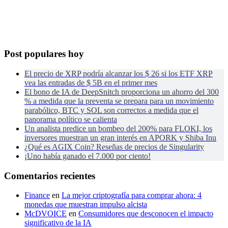
Post populares hoy
El precio de XRP podría alcanzar los $ 26 si los ETF XRP
vea las entradas de $ 5B en el primer mes
El bono de IA de DeepSnitch proporciona un ahorro del 300
% a medida que la preventa se prepara para un movimiento
parabólico, BTC y SOL son correctos a medida que el
panorama político se calienta
Un analista predice un bombeo del 200% para FLOKI, los
inversores muestran un gran interés en APORK y Shiba Inu
¿Qué es AGIX Coin? Reseñas de precios de Singularity
¡Uno había ganado el 7.000 por ciento!
Comentarios recientes
Finance
en
La mejor criptografía para comprar ahora: 4
monedas que muestran impulso alcista
McDVOICE
en
Consumidores que desconocen el impacto
significativo de la IA