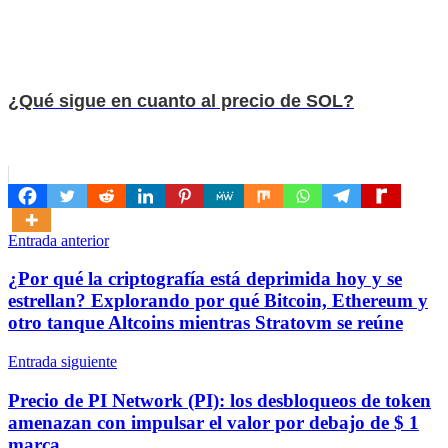
¿Qué sigue en cuanto al precio de SOL?
Navegación
Entrada anterior
de
¿Por qué la criptografía está deprimida hoy y se
entradas
estrellan? Explorando por qué Bitcoin, Ethereum y
otro tanque Altcoins mientras Stratovm se reúne
Entrada siguiente
Precio de PI Network (PI): los desbloqueos de token
amenazan con impulsar el valor por debajo de $ 1
marca