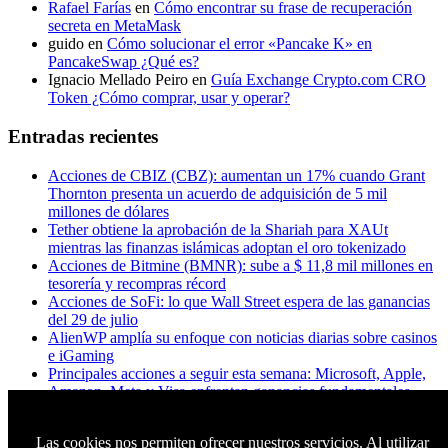
Rafael Farías
en
Cómo encontrar su frase de recuperación
secreta en MetaMask
guido
en
Cómo solucionar el error «Pancake K» en
PancakeSwap ¿Qué es?
Ignacio Mellado Peiro
en
Guía Exchange Crypto.com CRO
Token ¿Cómo comprar, usar y operar?
Entradas recientes
Acciones de CBIZ (CBZ): aumentan un 17% cuando Grant
Thornton presenta un acuerdo de adquisición de 5 mil
millones de dólares
Tether obtiene la aprobación de la Shariah para XAUt
mientras las finanzas islámicas adoptan el oro tokenizado
Acciones de Bitmine (BMNR): sube a $ 11,8 mil millones en
tesorería y recompras récord
Acciones de SoFi: lo que Wall Street espera de las ganancias
del 29 de julio
AlienWP amplía su enfoque con noticias diarias sobre casinos
e iGaming
Principales acciones a seguir esta semana: Microsoft, Apple,
Amazon, Meta y Visa enfrentan ganancias fundamentales
¿A los titulares de XRP realmente les importa Ripple? Esto es
lo que dicen los datos
Las cookies nos permiten ofrecer nuestros servicios. Al utilizar
Apple quiere chips chinos. Micron dice que no. Trump tiene