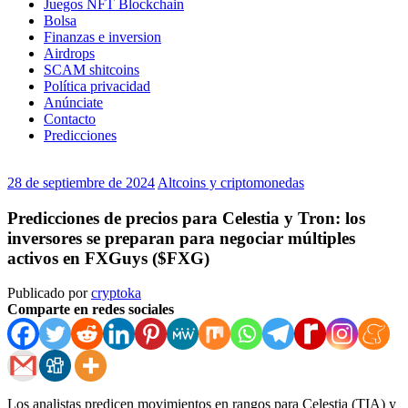
Juegos NFT Blockchain
Bolsa
Finanzas e inversion
Airdrops
SCAM shitcoins
Política privacidad
Anúnciate
Contacto
Predicciones
28 de septiembre de 2024
Altcoins y criptomonedas
Predicciones de precios para Celestia y Tron: los
inversores se preparan para negociar múltiples
activos en FXGuys ($FXG)
Publicado por
cryptoka
Comparte en redes sociales
Los analistas predicen movimientos en rangos para Celestia (TIA) y