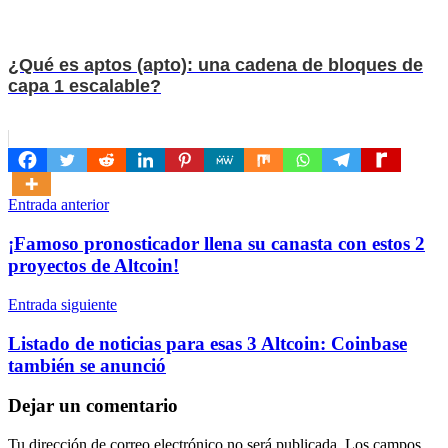
¿Qué es aptos (apto): una cadena de bloques de
capa 1 escalable?
Navegación
Entrada anterior
de
¡Famoso pronosticador llena su canasta con estos 2
entradas
proyectos de Altcoin!
Entrada siguiente
Listado de noticias para esas 3 Altcoin: Coinbase
también se anunció
Dejar un comentario
Tu dirección de correo electrónico no será publicada.
Los campos