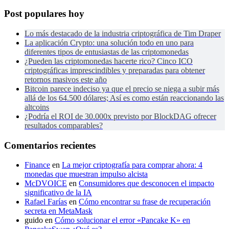
Post populares hoy
Lo más destacado de la industria criptográfica de Tim Draper
La aplicación Crypto: una solución todo en uno para
diferentes tipos de entusiastas de las criptomonedas
¿Pueden las criptomonedas hacerte rico? Cinco ICO
criptográficas imprescindibles y preparadas para obtener
retornos masivos este año
Bitcoin parece indeciso ya que el precio se niega a subir más
allá de los 64.500 dólares; Así es como están reaccionando las
altcoins
¿Podría el ROI de 30.000x previsto por BlockDAG ofrecer
resultados comparables?
Comentarios recientes
Finance
en
La mejor criptografía para comprar ahora: 4
monedas que muestran impulso alcista
McDVOICE
en
Consumidores que desconocen el impacto
significativo de la IA
Rafael Farías
en
Cómo encontrar su frase de recuperación
secreta en MetaMask
guido
en
Cómo solucionar el error «Pancake K» en