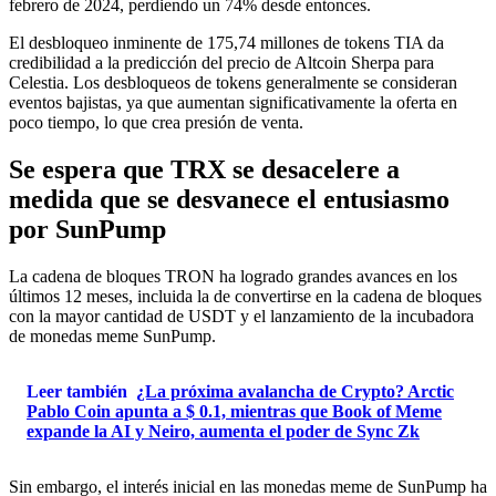
febrero de 2024, perdiendo un 74% desde entonces.
El desbloqueo inminente de 175,74 millones de tokens TIA da
credibilidad a la predicción del precio de Altcoin Sherpa para
Celestia. Los desbloqueos de tokens generalmente se consideran
eventos bajistas, ya que aumentan significativamente la oferta en
poco tiempo, lo que crea presión de venta.
Se espera que TRX se desacelere a
medida que se desvanece el entusiasmo
por SunPump
La cadena de bloques TRON ha logrado grandes avances en los
últimos 12 meses, incluida la de convertirse en la cadena de bloques
con la mayor cantidad de USDT y el lanzamiento de la incubadora
de monedas meme SunPump.
Leer también
¿La próxima avalancha de Crypto? Arctic
Pablo Coin apunta a $ 0.1, mientras que Book of Meme
expande la AI y Neiro, aumenta el poder de Sync Zk
Sin embargo, el interés inicial en las monedas meme de SunPump ha