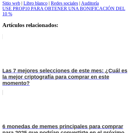
Sitio web
|
Libro blanco
|
Redes sociales
|
Auditoría
USE PROP10 PARA OBTENER UNA BONIFICACIÓN DEL
10 %
Artículos relacionados:
Las 7 mejores selecciones de este mes: ¿Cuál es
la mejor criptografía para comprar en este
momento?
6 monedas de memes principales para comprar
para 2025 que podrían convertirte en el próximo