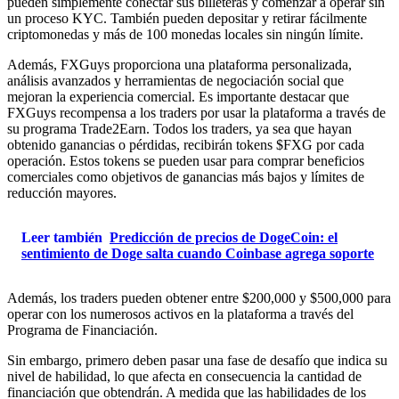
pueden simplemente conectar sus billeteras y comenzar a operar sin
un proceso KYC. También pueden depositar y retirar fácilmente
criptomonedas y más de 100 monedas locales sin ningún límite.
Además, FXGuys proporciona una plataforma personalizada,
análisis avanzados y herramientas de negociación social que
mejoran la experiencia comercial. Es importante destacar que
FXGuys recompensa a los traders por usar la plataforma a través de
su programa Trade2Earn. Todos los traders, ya sea que hayan
obtenido ganancias o pérdidas, recibirán tokens $FXG por cada
operación. Estos tokens se pueden usar para comprar beneficios
comerciales como objetivos de ganancias más bajos y límites de
reducción mayores.
Leer también
Predicción de precios de DogeCoin: el
sentimiento de Doge salta cuando Coinbase agrega soporte
Además, los traders pueden obtener entre $200,000 y $500,000 para
operar con los numerosos activos en la plataforma a través del
Programa de Financiación.
Sin embargo, primero deben pasar una fase de desafío que indica su
nivel de habilidad, lo que afecta en consecuencia la cantidad de
financiación que obtendrán. A medida que las habilidades de los