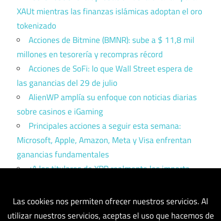
XAUt mientras las finanzas islámicas adoptan el oro
tokenizado
Acciones de Bitmine (BMNR): sube a $ 11,8 mil
millones en tesorería y recompras récord
Acciones de SoFi: lo que Wall Street espera de
las ganancias del 29 de julio
AlienWP amplía su enfoque con noticias diarias
sobre casinos e iGaming
Principales acciones a seguir esta semana:
Microsoft, Apple, Amazon, Meta y Visa enfrentan
ganancias fundamentales
¿A los titulares de XRP realmente les importa
Ripple? Esto es lo que dicen los datos
Las cookies nos permiten ofrecer nuestros servicios. Al
utilizar nuestros servicios, aceptas el uso que hacemos de