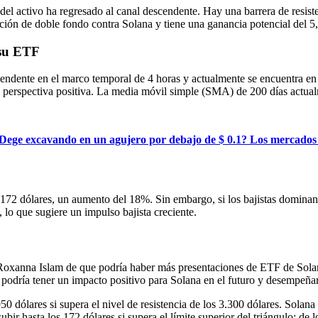
del activo ha regresado al canal descendente. Hay una barrera de resist
ión de doble fondo contra Solana y tiene una ganancia potencial del 5,
 su ETF
endente en el marco temporal de 4 horas y actualmente se encuentra en la
perspectiva positiva. La media móvil simple (SMA) de 200 días actualme
 Dege excavando en un agujero por debajo de $ 0.1? Los mercado
a 172 dólares, un aumento del 18%. Sin embargo, si los bajistas dominan,
 lo que sugiere un impulso bajista creciente.
e Roxanna Islam de que podría haber más presentaciones de ETF de Sol
 podría tener un impacto positivo para Solana en el futuro y desempeña
950 dólares si supera el nivel de resistencia de los 3.300 dólares. Sola
ubir hasta los 172 dólares si supera el límite superior del triángulo; de 