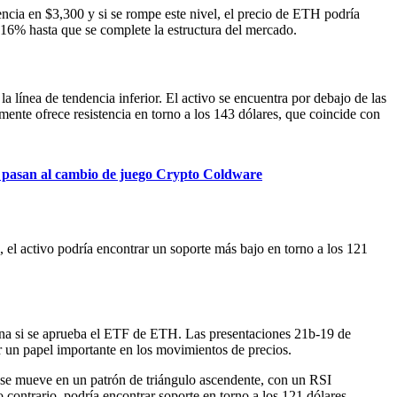
encia en $3,300 y si se rompe este nivel, el precio de ETH podría
16% hasta que se complete la estructura del mercado.
 línea de tendencia inferior. El activo se encuentra por debajo de las
nte ofrece resistencia en torno a los 143 dólares, que coincide con
s pasan al cambio de juego Crypto Coldware
 el activo podría encontrar un soporte más bajo en torno a los 121
ana si se aprueba el ETF de ETH. Las presentaciones 21b-19 de
r un papel importante en los movimientos de precios.
na se mueve en un patrón de triángulo ascendente, con un RSI
lo contrario, podría encontrar soporte en torno a los 121 dólares.