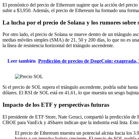
El pronóstico del precio de Ethereum sugiere que la acción del precio 
subir a $3,950. Además, el precio de Ethereum ha formado una formac
La lucha por el precio de Solana y los rumores sobre
Por otro lado, el precio de Solana se mueve dentro de un triángulo asc
medias móviles simples (SMA) de 21, 50 y 200 días, lo que no es una 
la línea de resistencia horizontal del triángulo ascendente.
Leer también
Predicción de precios de DogeCoin: exagerada,
Si el precio de SOL supera el triángulo ascendente, podría subir hast
dólares. El RSI de SOL está en 41,61, lo que muestra un sesgo bajista,
Impacto de los ETF y perspectivas futuras
El presidente de ETF Store, Nate Geraci, compartió la predicción d
CBOE para VanEck y 4Shares indican que la industria está lista. Esto
El precio de Ethereum muestra un potencial alcista hacia los 3.
bajista y un impulso bajista creciente. El precio de SOL podría s