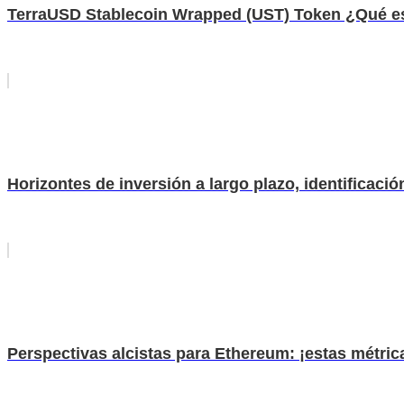
TerraUSD Stablecoin Wrapped (UST) Token ¿Qué e
Horizontes de inversión a largo plazo, identificac
Perspectivas alcistas para Ethereum: ¡estas métric