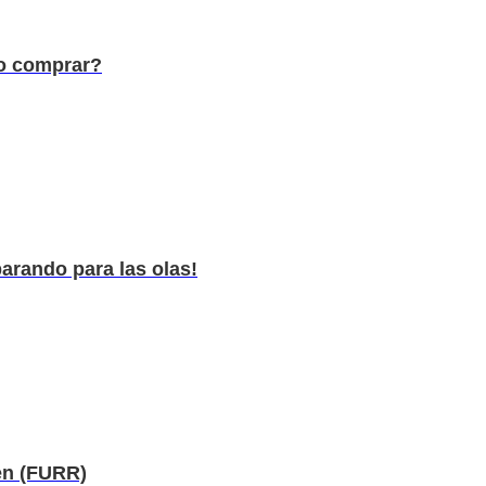
mo comprar?
arando para las olas!
en (FURR)