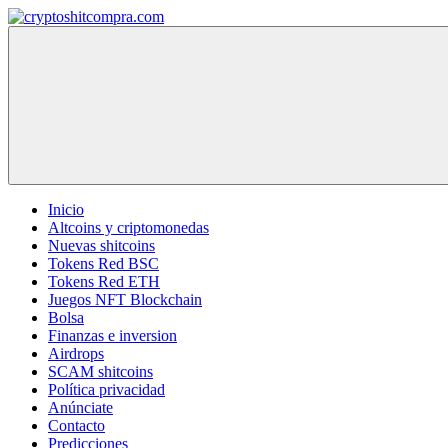
Saltar
al
cryptoshitcompra.com
contenido
Inicio
Altcoins y criptomonedas
Nuevas shitcoins
Tokens Red BSC
Tokens Red ETH
Juegos NFT Blockchain
Bolsa
Finanzas e inversion
Airdrops
SCAM shitcoins
Política privacidad
Anúnciate
Contacto
Predicciones