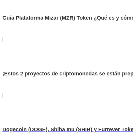
Guía Plataforma Mizar (MZR) Token ¿Qué es y có
¡Estos 2 proyectos de criptomonedas se están prep
Dogecoin (DOGE), Shiba Inu (SHIB) y Furrever Tok