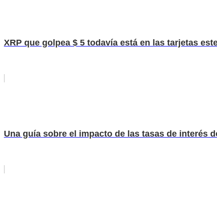
XRP que golpea $ 5 todavía está en las tarjetas este
Una guía sobre el impacto de las tasas de interés 