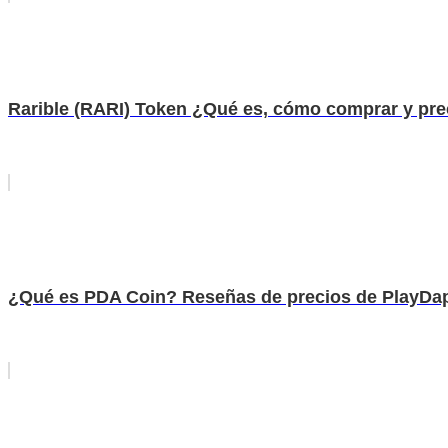
Rarible (RARI) Token ¿Qué es, cómo comprar y pre
¿Qué es PDA Coin? Reseñas de precios de PlayDa