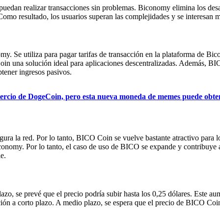
 puedan realizar transacciones sin problemas. Biconomy elimina los desa
. Como resultado, los usuarios superan las complejidades y se interesan 
y. Se utiliza para pagar tarifas de transacción en la plataforma de Bic
in una solución ideal para aplicaciones descentralizadas. Además, BICO
tener ingresos pasivos.
mercio de DogeCoin, pero esta nueva moneda de memes puede obte
gura la red. Por lo tanto, BICO Coin se vuelve bastante atractivo para
conomy. Por lo tanto, el caso de uso de BICO se expande y contribuye a
e.
zo, se prevé que el precio podría subir hasta los 0,25 dólares. Este au
ón a corto plazo. A medio plazo, se espera que el precio de BICO Coin