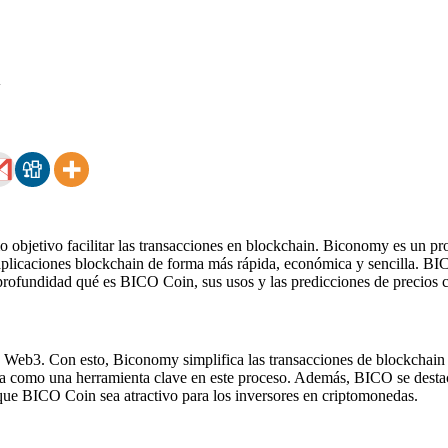
y
bjetivo facilitar las transacciones en blockchain. Biconomy es un prot
aplicaciones blockchain de forma más rápida, económica y sencilla. BI
n profundidad qué es BICO Coin, sus usos y las predicciones de precio
 Web3. Con esto, Biconomy simplifica las transacciones de blockchain y
a como una herramienta clave en este proceso. Además, BICO se destaca p
 que BICO Coin sea atractivo para los inversores en criptomonedas.