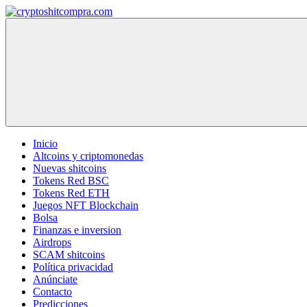
Saltar
al
cryptoshitcompra.com
contenido
Inicio
Altcoins y criptomonedas
Nuevas shitcoins
Tokens Red BSC
Tokens Red ETH
Juegos NFT Blockchain
Bolsa
Finanzas e inversion
Airdrops
SCAM shitcoins
Política privacidad
Anúnciate
Contacto
Predicciones