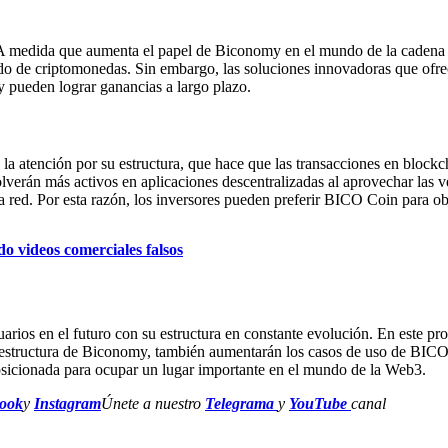
es. A medida que aumenta el papel de Biconomy en el mundo de la caden
o de criptomonedas. Sin embargo, las soluciones innovadoras que ofrece
y pueden lograr ganancias a largo plazo.
atención por su estructura, que hace que las transacciones en blockchai
verán más activos en aplicaciones descentralizadas al aprovechar la
 la red. Por esta razón, los inversores pueden preferir BICO Coin para o
videos comerciales falsos
rios en el futuro con su estructura en constante evolución. En este p
raestructura de Biconomy, también aumentarán los casos de uso de BICO
osicionada para ocupar un lugar importante en el mundo de la Web3.
ook
y
Instagram
Únete a nuestro
Telegrama
y
YouTube
canal