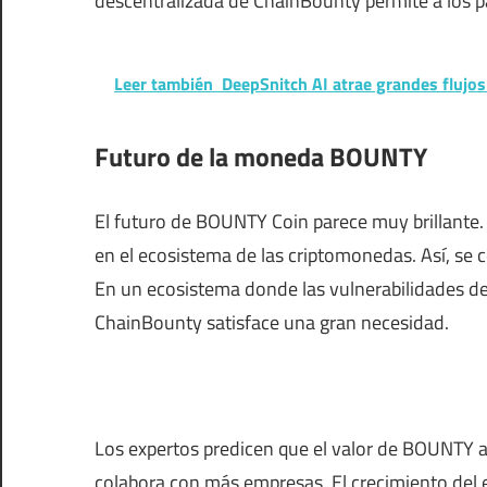
descentralizada de ChainBounty permite a los pa
Leer también
DeepSnitch AI atrae grandes flujo
Futuro de la moneda BOUNTY
El futuro de BOUNTY Coin parece muy brillante. 
en el ecosistema de las criptomonedas. Así, se
En un ecosistema donde las vulnerabilidades d
ChainBounty satisface una gran necesidad.
Los expertos predicen que el valor de BOUNTY 
colabora con más empresas. El crecimiento del