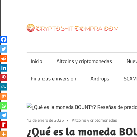
Saltar
al
contenido
cr
Inicio
Altcoins y criptomonedas
Nuev
Finanzas e inversion
Airdrops
SCAM 
13 de enero de 2025
Altcoins y criptomonedas
¿Qué es la moneda BOU