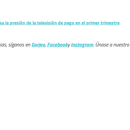
a la presión de la televisión de pago en el primer trimestre
ias, síganos en
Gorjeo
,
Facebook
y
Instagram
. Únase a nuestro