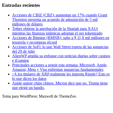
Entradas recientes
Acciones de CBIZ (CBZ): aumentan un 17% cuando Grant
Thornton presenta un acuerdo de adquisición de 5 mil
millones de dólares
Tether obtiene la aprobación de la Shariah para XAUt
mientras las finanzas islámicas adoptan el oro tokenizado
Acciones de Bitmine (BMNR): sube a $ 11,8 mil millones en
tesorería y recompras récord
Acciones de SoFi: lo que Wall Street espera de las ganancias
del 29 de julio
AlienWP amplía su enfoque con noticias diarias sobre casinos
e iGaming
Principales acciones a seguir esta semana: Microsoft, Apple,
Amazon, Meta y Visa enfrentan ganancias fundamentales
¿A los titulares de XRP realmente les importa Ripple? Esto es
lo que dicen los datos
Apple quiere chips chinos. Micron dice que no. Trump tiene
que elegir un bando.
Tema para WordPress: Maxwell de ThemeZee.