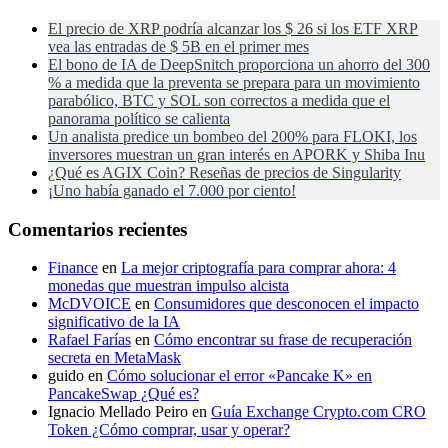
El precio de XRP podría alcanzar los $ 26 si los ETF XRP
vea las entradas de $ 5B en el primer mes
El bono de IA de DeepSnitch proporciona un ahorro del 300
% a medida que la preventa se prepara para un movimiento
parabólico, BTC y SOL son correctos a medida que el
panorama político se calienta
Un analista predice un bombeo del 200% para FLOKI, los
inversores muestran un gran interés en APORK y Shiba Inu
¿Qué es AGIX Coin? Reseñas de precios de Singularity
¡Uno había ganado el 7.000 por ciento!
Comentarios recientes
Finance
en
La mejor criptografía para comprar ahora: 4
monedas que muestran impulso alcista
McDVOICE
en
Consumidores que desconocen el impacto
significativo de la IA
Rafael Farías
en
Cómo encontrar su frase de recuperación
secreta en MetaMask
guido
en
Cómo solucionar el error «Pancake K» en
PancakeSwap ¿Qué es?
Ignacio Mellado Peiro
en
Guía Exchange Crypto.com CRO
Token ¿Cómo comprar, usar y operar?