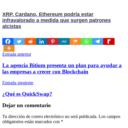
XRP, Cardano, Ethereum podría estar
infravalorado a medida que surgen patrones
alcistas
Navegación
Entrada anterior
de
La agencia Bitium presenta un plan para ayudar a
entradas
las empresas a crecer con Blockchain
Entrada siguiente
¿Qué es QuickSwap?
Dejar un comentario
Tu dirección de correo electrónico no será publicada.
Los campos
obligatorios están marcados con
*