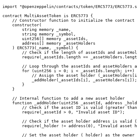
import "@openzeppelin/contracts/token/ERC5773/ERC5773.s
contract MultiAssetToken is ERC5773 {

    // Constructor function to initialize the contract

    constructor(

        string memory _name,

        string memory _symbol,

        uint256[] memory _assetIds,

        address[] memory _assetHolders

    ) ERC5773(_name, _symbol) {

        // Check if the length of assetIds and assetHol
        require(_assetIds.length == _assetHolders.lengt
        // Loop through the assetIds and assetHolders a
        for (uint256 i = 0; i < _assetIds.length; i++) 
            // Assign the asset holder (_assetHolders[i
            _addHolder(_assetIds[i], _assetHolders[i]);

        }

    }

    // Internal function to add a new asset holder

    function _addHolder(uint256 _assetId, address _hold
        // Check if the asset ID is valid (greater than
        require(_assetId > 0, "Invalid asset ID");

        // Check if the asset holder address is valid (
        require(_holder != address(0), "Invalid asset h
        // Set the asset holder (_holder) as the owner 