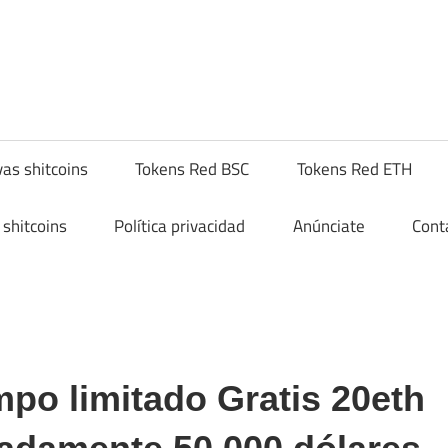
hitcompra.com
as shitcoins
Tokens Red BSC
Tokens Red ETH
shitcoins
Política privacidad
Anúnciate
Cont
po limitado Gratis 20eth