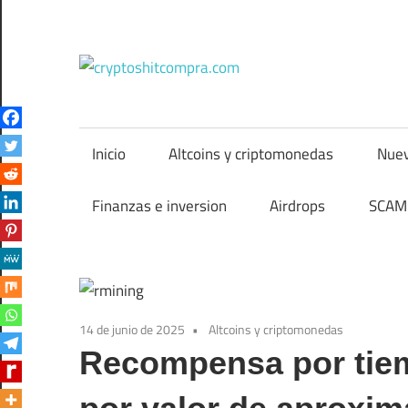
Saltar
al
contenido
cryptos
Inicio
Altcoins y criptomonedas
Nuev
Finanzas e inversion
Airdrops
SCAM 
14 de junio de 2025
Altcoins y criptomonedas
Recompensa por tiem