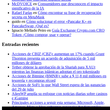
McDVOICE
en
Consumidores que desconocen el impacto
significativo de la IA
Rafael Farías
en
Cómo encontrar su frase de recuperación
secreta en MetaMask
guido
en
Cómo solucionar el error «Pancake K» en
PancakeSwap ¿Qué es?
Ignacio Mellado Peiro
en
Guía Exchange Crypto.com CRO
Token ¿Cómo comprar, usar y operar?
Entradas recientes
Acciones de CBIZ (CBZ): aumentan un 17% cuando Grant
Thornton presenta un acuerdo de adquisición de 5 mil
millones de dólares
Tether obtiene la aprobación de la Shariah para XAUt
mientras las finanzas islámicas adoptan el oro tokenizado
Acciones de Bitmine (BMNR): sube a $ 11,8 mil millones en
tesorería y recompras récord
Acciones de SoFi: lo que Wall Street espera de las ganancias
del 29 de julio
AlienWP amplía su enfoque con noticias diarias sobre casinos
e iGaming
Principales acciones a seguir esta semana: Microsoft, Apple,
Amazon, Meta y Visa enfrentan ganancias fundamentales