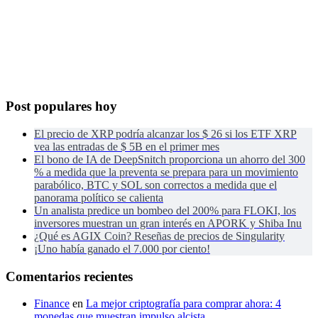
Post populares hoy
El precio de XRP podría alcanzar los $ 26 si los ETF XRP
vea las entradas de $ 5B en el primer mes
El bono de IA de DeepSnitch proporciona un ahorro del 300
% a medida que la preventa se prepara para un movimiento
parabólico, BTC y SOL son correctos a medida que el
panorama político se calienta
Un analista predice un bombeo del 200% para FLOKI, los
inversores muestran un gran interés en APORK y Shiba Inu
¿Qué es AGIX Coin? Reseñas de precios de Singularity
¡Uno había ganado el 7.000 por ciento!
Comentarios recientes
Finance
en
La mejor criptografía para comprar ahora: 4
monedas que muestran impulso alcista