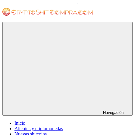
Saltar
al
contenido
cryptoshitcompra.com
Navegación
Inicio
Altcoins y criptomonedas
Nuevas shitcoins