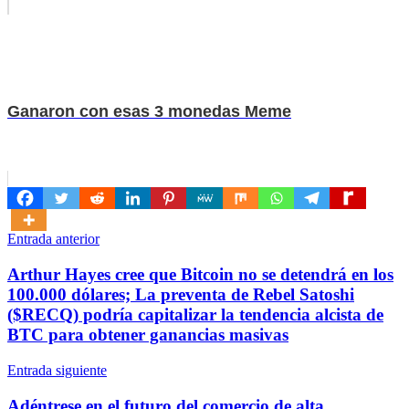
Ganaron con esas 3 monedas Meme
Navegación
Entrada anterior
de
Arthur Hayes cree que Bitcoin no se detendrá en los
entradas
100.000 dólares; La preventa de Rebel Satoshi
($RECQ) podría capitalizar la tendencia alcista de
BTC para obtener ganancias masivas
Entrada siguiente
Adéntrese en el futuro del comercio de alta