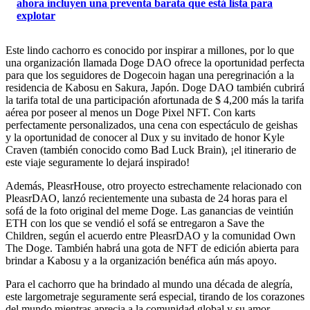
ahora incluyen una preventa barata que está lista para
explotar
Este lindo cachorro es conocido por inspirar a millones, por lo que
una organización llamada Doge DAO ofrece la oportunidad perfecta
para que los seguidores de Dogecoin hagan una peregrinación a la
residencia de Kabosu en Sakura, Japón. Doge DAO también cubrirá
la tarifa total de una participación afortunada de $ 4,200 más la tarifa
aérea por poseer al menos un Doge Pixel NFT. Con karts
perfectamente personalizados, una cena con espectáculo de geishas
y la oportunidad de conocer al Dux y su invitado de honor Kyle
Craven (también conocido como Bad Luck Brain), ¡el itinerario de
este viaje seguramente lo dejará inspirado!
Además, PleasrHouse, otro proyecto estrechamente relacionado con
PleasrDAO, lanzó recientemente una subasta de 24 horas para el
sofá de la foto original del meme Doge. Las ganancias de veintiún
ETH con los que se vendió el sofá se entregaron a Save the
Children, según el acuerdo entre PleasrDAO y la comunidad Own
The Doge. También habrá una gota de NFT de edición abierta para
brindar a Kabosu y a la organización benéfica aún más apoyo.
Para el cachorro que ha brindado al mundo una década de alegría,
este largometraje seguramente será especial, tirando de los corazones
del mundo mientras aprecia a la comunidad global y su amor