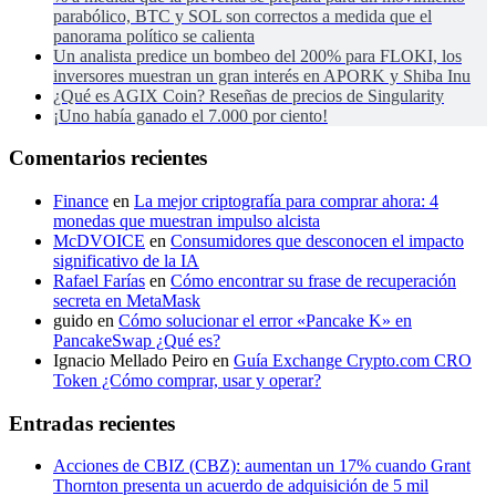
parabólico, BTC y SOL son correctos a medida que el
panorama político se calienta
Un analista predice un bombeo del 200% para FLOKI, los
inversores muestran un gran interés en APORK y Shiba Inu
¿Qué es AGIX Coin? Reseñas de precios de Singularity
¡Uno había ganado el 7.000 por ciento!
Comentarios recientes
Finance
en
La mejor criptografía para comprar ahora: 4
monedas que muestran impulso alcista
McDVOICE
en
Consumidores que desconocen el impacto
significativo de la IA
Rafael Farías
en
Cómo encontrar su frase de recuperación
secreta en MetaMask
guido
en
Cómo solucionar el error «Pancake K» en
PancakeSwap ¿Qué es?
Ignacio Mellado Peiro
en
Guía Exchange Crypto.com CRO
Token ¿Cómo comprar, usar y operar?
Entradas recientes
Acciones de CBIZ (CBZ): aumentan un 17% cuando Grant
Thornton presenta un acuerdo de adquisición de 5 mil