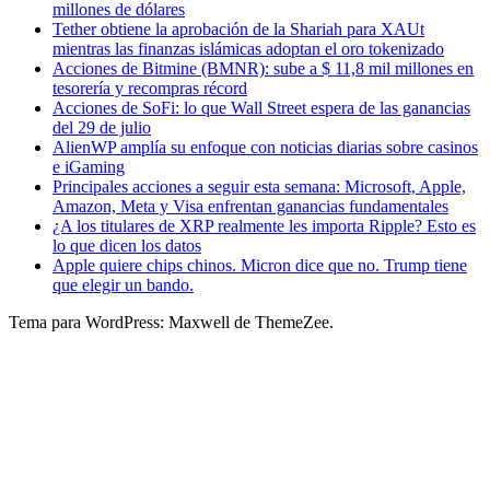
millones de dólares
Tether obtiene la aprobación de la Shariah para XAUt
mientras las finanzas islámicas adoptan el oro tokenizado
Acciones de Bitmine (BMNR): sube a $ 11,8 mil millones en
tesorería y recompras récord
Acciones de SoFi: lo que Wall Street espera de las ganancias
del 29 de julio
AlienWP amplía su enfoque con noticias diarias sobre casinos
e iGaming
Principales acciones a seguir esta semana: Microsoft, Apple,
Amazon, Meta y Visa enfrentan ganancias fundamentales
¿A los titulares de XRP realmente les importa Ripple? Esto es
lo que dicen los datos
Apple quiere chips chinos. Micron dice que no. Trump tiene
que elegir un bando.
Tema para WordPress: Maxwell de ThemeZee.