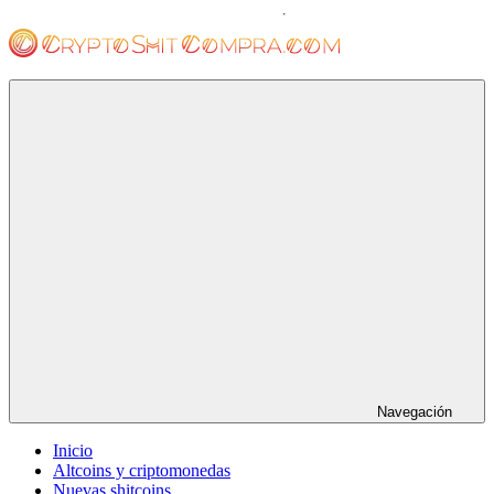
Saltar
al
contenido
cryptoshitcompra.com
Navegación
Inicio
Altcoins y criptomonedas
Nuevas shitcoins