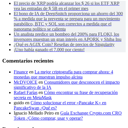
El precio de XRP podría alcanzar los $ 26 si los ETF XRP
vea las entradas de $ 5B en el primer mes
El bono de IA de DeepSnitch proporciona un ahorro del 300
% a medida que la preventa se prepara para un movimiento
parabólico, BTC y SOL son correctos a medida que el
panorama político se calienta
Un analista predice un bombeo del 200% para FLOKI, los
inversores muestran un gran interés en APORK y Shiba Inu
¿Qué es AGIX Coin? Reseñas de precios de Singularity
¡Uno había ganado el 7.000 por ciento!
Comentarios recientes
Finance
en
La mejor criptografía para comprar ahora: 4
monedas que muestran impulso alcista
McDVOICE
en
Consumidores que desconocen el impacto
significativo de la IA
Rafael Farías
en
Cómo encontrar su frase de recuperación
secreta en MetaMask
guido
en
Cómo solucionar el error «Pancake K» en
PancakeSwap ¿Qué es?
Ignacio Mellado Peiro
en
Guía Exchange Crypto.com CRO
Token ¿Cómo comprar, usar y operar?