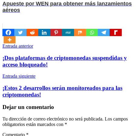
Apueste por WEN para obtener más lanzamientos
aéreos
Navegación
Entrada anterior
de
¡Dos plataformas de criptomonedas suspendidas y
entradas
acceso bloqueado!
Entrada siguiente
¡Estos 2 desarrollos serán monitoreados para las
criptomonedas!
Dejar un comentario
Tu dirección de correo electrónico no será publicada.
Los campos
obligatorios están marcados con
*
Comentario
*