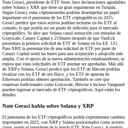
Nate Geraci, presidente de ETF Store, hizo declaraciones agradables
sobre Solana y XRP, que tiene un gran seguimiento en Turquía.
Según Geraci, estas criptomonedas podrían desempeñar un papel
importante en el panorama de los ETF criptográficos en 2025.
Geraci predice que estos activos podrían incluirse en los ETF al
contado, lo que podría ser un punto de inflexión para el mercado
criptográfico. Se dice que Solana causó sensación con entradas de
Grayscale, Canary Capital y 21Shares después de que VanEck
presentara la primera solicitud de ETF de Solana en los EE. UU.
Para XRP, la presentación de una solicitud de ETF por parte de
Canary Capital sentó las bases para una aceptación y adopción más
amplia. Con el apoyo de la nueva administración estadounidense, se
espera que estas solicitudes de ETF puedan ser aprobadas. Más allá
de XRP y Solana, Geraci predice que los ETF de Bitcoin podrían
rivalizar con los ETF de oro físico, y los ETF de apuesta de
Ethereum podrían obtener aprobación. También se cree que
empresas tradicionales como Grayscale, Bitwise e incluso Vanguard
pueden ingresar al mercado de ETF criptográficos. Aquí están los
detalles
Nate Geraci habla sobre Solana y XRP
El panorama de los ETF criptográficos podría experimentar cambios
importantes en 2025, con XRP y Solana posicionados como actores
clave, según el presidente de la tienda ETF, Nate Geraci. A medida