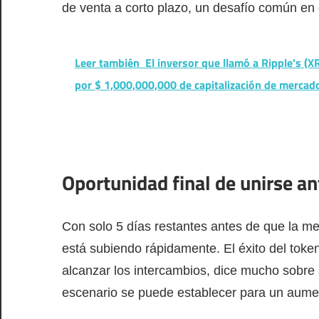
de venta a corto plazo, un desafío común 
Leer también
El inversor que llamó a Ripple's (X
por $ 1,000,000,000 de capitalización de mercad
Oportunidad final de unirse ant
Con solo 5 días restantes antes de que la me
está subiendo rápidamente. El éxito del toke
alcanzar los intercambios, dice mucho sobre su
escenario se puede establecer para un aumen