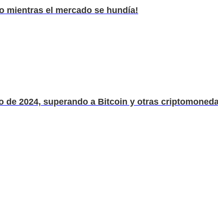
co mientras el mercado se hundía!
 de 2024, superando a Bitcoin y otras criptomoneda.