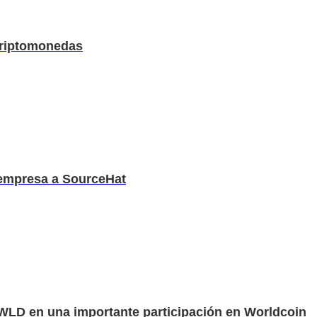
 criptomonedas
 empresa a SourceHat
 WLD en una importante participación en Worldcoin