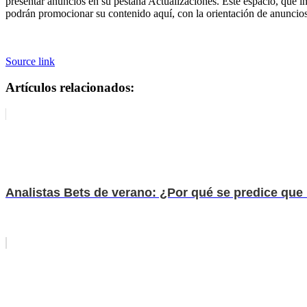
presentar anuncios en su pestaña Actualizaciones. Este espacio, que i
podrán promocionar su contenido aquí, con la orientación de anuncios 
Source link
Artículos relacionados:
Analistas Bets de verano: ¿Por qué se predice que 