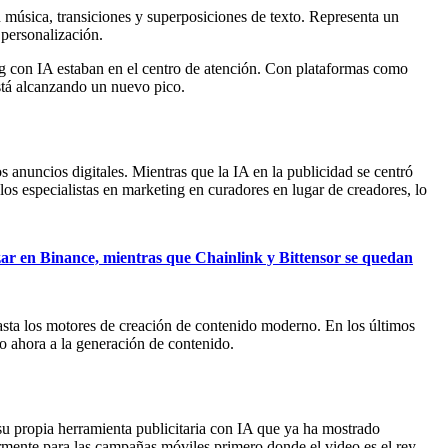
 música, transiciones y superposiciones de texto. Representa un
 personalización.
ng con IA estaban en el centro de atención. Con plataformas como
stá alcanzando un nuevo pico.
anuncios digitales. Mientras que la IA en la publicidad se centró
los especialistas en marketing en curadores en lugar de creadores, lo
izar en Binance, mientras que Chainlink y Bittensor se quedan
asta los motores de creación de contenido moderno. En los últimos
o ahora a la generación de contenido.
su propia herramienta publicitaria con IA que ya ha mostrado
rmente para las campañas móviles primero donde el video es el rey.