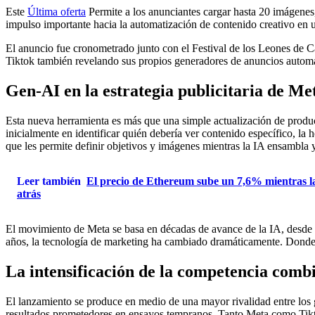
Este
Última oferta
Permite a los anunciantes cargar hasta 20 imágenes
impulso importante hacia la automatización de contenido creativo en 
El anuncio fue cronometrado junto con el Festival de los Leones de C
Tiktok también revelando sus propios generadores de anuncios automa
Gen-AI en la estrategia publicitaria de Me
Esta nueva herramienta es más que una simple actualización de produc
inicialmente en identificar quién debería ver contenido específico, la
que les permite definir objetivos y imágenes mientras la IA ensambla y
Leer también
El precio de Ethereum sube un 7,6% mientras la 
atrás
El movimiento de Meta se basa en décadas de avance de la IA, desde e
años, la tecnología de marketing ha cambiado dramáticamente. Donde un
La intensificación de la competencia comb
El lanzamiento se produce en medio de una mayor rivalidad entre los g
resultados prometedores en ensayos tempranos. Tanto Meta como Tiktok