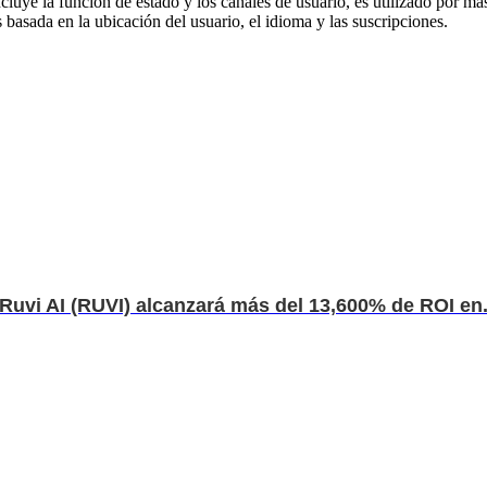
ncluye la función de estado y los canales de usuario, es utilizado por 
basada en la ubicación del usuario, el idioma y las suscripciones.
Ruvi AI (RUVI) alcanzará más del 13,600% de ROI en.