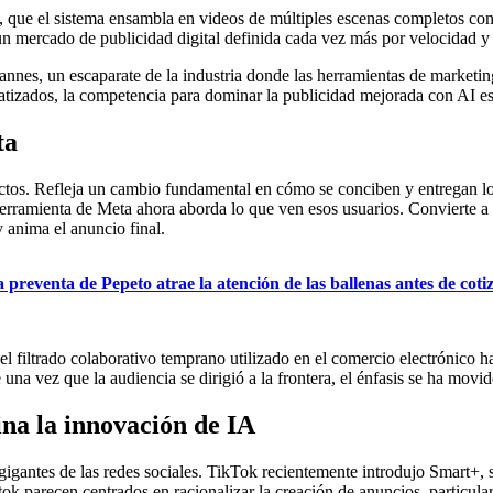
, que el sistema ensambla en videos de múltiples escenas completos con
un mercado de publicidad digital definida cada vez más por velocidad y
annes, un escaparate de la industria donde las herramientas de marketi
tizados, la competencia para dominar la publicidad mejorada con AI e
ta
tos. Refleja un cambio fundamental en cómo se conciben y entregan los 
 herramienta de Meta ahora aborda lo que ven esos usuarios. Convierte a 
 anima el anuncio final.
preventa de Pepeto atrae la atención de las ballenas antes de cot
l filtrado colaborativo temprano utilizado en el comercio electrónico h
a vez que la audiencia se dirigió a la frontera, el énfasis se ha movid
ina la innovación de IA
igantes de las redes sociales. TikTok recientemente introdujo Smart+, 
 parecen centrados en racionalizar la creación de anuncios, particula