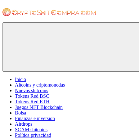
Saltar
al
contenido
cryptoshitcompra.com
Inicio
Altcoins y criptomonedas
Nuevas shitcoins
Tokens Red BSC
Tokens Red ETH
Juegos NFT Blockchain
Bolsa
Finanzas e inversion
Airdrops
SCAM shitcoins
Política privacidad