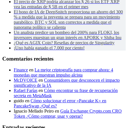
El precio de XRP podría alcanzar los $ 26 si los ETF XRP
vea las entradas de $ 5B en el primer mes
El bono de IA de DeepSnitch proporciona un ahorro del 300
% a medida que la preventa se prepara para un movimiento
parabólico, BTC y SOL son correctos a medida que el
panorama político se calienta
Un analista predice un bombeo del 200% para FLOKI, los
inversores muestran un gran interés en APORK y Shiba Inu
¿Qué es AGIX Coin? Reseñas de precios de Singularity
¡Uno había ganado el 7.000 por ciento!
Comentarios recientes
Finance
en
La mejor criptografía para comprar ahora: 4
monedas que muestran impulso alcista
McDVOICE
en
Consumidores que desconocen el impacto
significativo de la IA
Rafael Farías
en
Cómo encontrar su frase de recuperación
secreta en MetaMask
guido
en
Cómo solucionar el error «Pancake K» en
PancakeSwap ¿Qué es?
Ignacio Mellado Peiro
en
Guía Exchange Crypto.com CRO
Token ¿Cómo comprar, usar y operar?
Entradas recientes