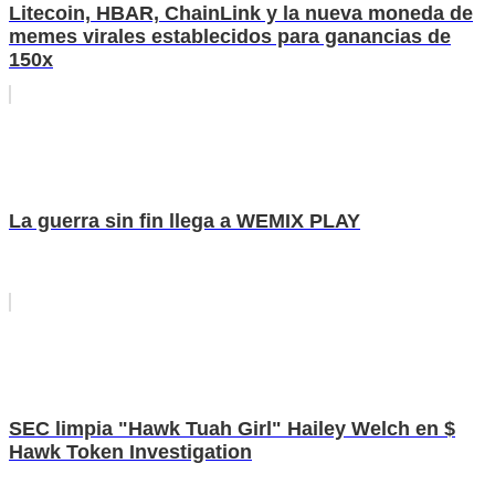
Litecoin, HBAR, ChainLink y la nueva moneda de
memes virales establecidos para ganancias de
150x
La guerra sin fin llega a WEMIX PLAY
SEC limpia "Hawk Tuah Girl" Hailey Welch en $
Hawk Token Investigation