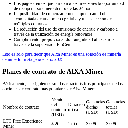
Los pagos diarios que brindan a los inversores la oportunidad
de recuperar su dinero dentro de las 24 horas.
La posibilidad de comenzar con cualquier cantidad
acompañada de una prueba gratuita y una selección de
múltiples contratos.
La reducción del uso de emisiones de energía y carbono a
través de la utilización de energía renovable.
Cumplimiento, proporcionando tranquilidad al usuario a
través de la supervisión FinCen.
Esto es solo para decir que Aixa Miner es una solución de minería
de nube futurista para el año 2025
.
Planes de contrato de AIXA Miner
Básicamente, las siguientes son las características principales de las
opciones de contrato más populares de Aixa Miner:
Monto
Ganancias
Ganancias
del
Duración
Nombre de contrato
diarias
totales
contrato
(días)
(USD)
(USD)
(USD)
LTC Free Experience
$ 20
1 día
$ 0.80
$ 0.80
Miner