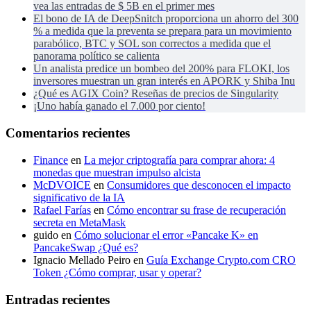
vea las entradas de $ 5B en el primer mes
El bono de IA de DeepSnitch proporciona un ahorro del 300
% a medida que la preventa se prepara para un movimiento
parabólico, BTC y SOL son correctos a medida que el
panorama político se calienta
Un analista predice un bombeo del 200% para FLOKI, los
inversores muestran un gran interés en APORK y Shiba Inu
¿Qué es AGIX Coin? Reseñas de precios de Singularity
¡Uno había ganado el 7.000 por ciento!
Comentarios recientes
Finance
en
La mejor criptografía para comprar ahora: 4
monedas que muestran impulso alcista
McDVOICE
en
Consumidores que desconocen el impacto
significativo de la IA
Rafael Farías
en
Cómo encontrar su frase de recuperación
secreta en MetaMask
guido
en
Cómo solucionar el error «Pancake K» en
PancakeSwap ¿Qué es?
Ignacio Mellado Peiro
en
Guía Exchange Crypto.com CRO
Token ¿Cómo comprar, usar y operar?
Entradas recientes