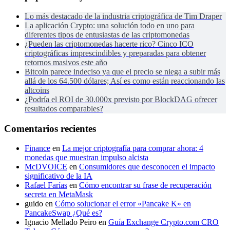
Lo más destacado de la industria criptográfica de Tim Draper
La aplicación Crypto: una solución todo en uno para
diferentes tipos de entusiastas de las criptomonedas
¿Pueden las criptomonedas hacerte rico? Cinco ICO
criptográficas imprescindibles y preparadas para obtener
retornos masivos este año
Bitcoin parece indeciso ya que el precio se niega a subir más
allá de los 64.500 dólares; Así es como están reaccionando las
altcoins
¿Podría el ROI de 30.000x previsto por BlockDAG ofrecer
resultados comparables?
Comentarios recientes
Finance
en
La mejor criptografía para comprar ahora: 4
monedas que muestran impulso alcista
McDVOICE
en
Consumidores que desconocen el impacto
significativo de la IA
Rafael Farías
en
Cómo encontrar su frase de recuperación
secreta en MetaMask
guido
en
Cómo solucionar el error «Pancake K» en
PancakeSwap ¿Qué es?
Ignacio Mellado Peiro
en
Guía Exchange Crypto.com CRO