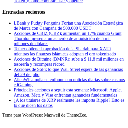
Token ¿Cómo comprar, usar y operar?
Entradas recientes
LBank y Pudgy Penguins Forjan una Asociación Estratégica
de Marca con Campaña de 500.000 USDT
Acciones de CBIZ (CBZ): aumentan un 17% cuando Grant
Thornton presenta un acuerdo de adquisición de 5 mil
millones de dólares
Tether obtiene la aprobación de la Shariah para XAUt
mientras las finanzas islámicas adoptan el oro tokenizado
Acciones de Bitmine (BMNR): sube a $ 11,8 mil millones en
tesorería y recompras récord
Acciones de SoFi: lo que Wall Street espera de las ganancias
del 29 de julio
AlienWP amplía su enfoque con noticias diarias sobre casinos
e iGaming
Principales acciones a seguir esta semana: Microsoft, Apple,
Amazon, Meta y Visa enfrentan ganancias fundamentales
¿A los titulares de XRP realmente les importa Ripple? Esto es
lo que dicen los datos
Tema para WordPress: Maxwell de ThemeZee.