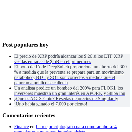
Post populares hoy
El precio de XRP podría alcanzar los $ 26 si los ETF XRP
vea las entradas de $ 5B en el primer mes
El bono de IA de DeepSnitch proporciona un ahorro del 300
% a medida que la preventa se prepara para un movimiento
parabólico, BTC y SOL son correctos a medida que el
panorama político se calienta
Un analista predice un bombeo del 200% para FLOKI, los
inversores muestran un gran interés en APORK y Shiba Inu
¿Qué es AGIX Coin? Reseñas de precios de Singularity
¡Uno había ganado el 7.000 por ciento!
Comentarios recientes
Finance
en
La mejor criptografía para comprar ahora: 4
monedas que muestran impulso alcista