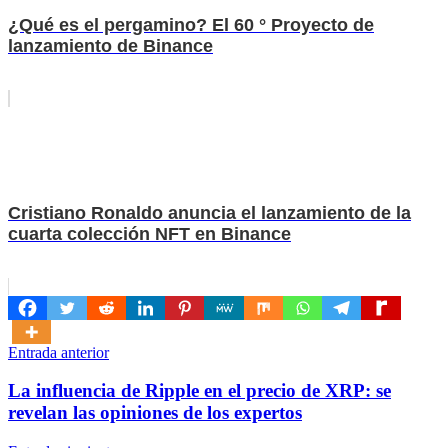
¿Qué es el pergamino? El 60 ° Proyecto de
lanzamiento de Binance
Cristiano Ronaldo anuncia el lanzamiento de la
cuarta colección NFT en Binance
Navegación
Entrada anterior
de
La influencia de Ripple en el precio de XRP: se
entradas
revelan las opiniones de los expertos