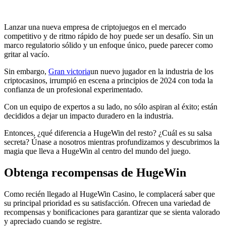
Lanzar una nueva empresa de criptojuegos en el mercado
competitivo y de ritmo rápido de hoy puede ser un desafío. Sin un
marco regulatorio sólido y un enfoque único, puede parecer como
gritar al vacío.
Sin embargo,
Gran victoria
un nuevo jugador en la industria de los
criptocasinos, irrumpió en escena a principios de 2024 con toda la
confianza de un profesional experimentado.
Con un equipo de expertos a su lado, no sólo aspiran al éxito; están
decididos a dejar un impacto duradero en la industria.
Entonces, ¿qué diferencia a HugeWin del resto? ¿Cuál es su salsa
secreta? Únase a nosotros mientras profundizamos y descubrimos la
magia que lleva a HugeWin al centro del mundo del juego.
Obtenga recompensas de HugeWin
Como recién llegado al HugeWin Casino, le complacerá saber que
su principal prioridad es su satisfacción. Ofrecen una variedad de
recompensas y bonificaciones para garantizar que se sienta valorado
y apreciado cuando se registre.