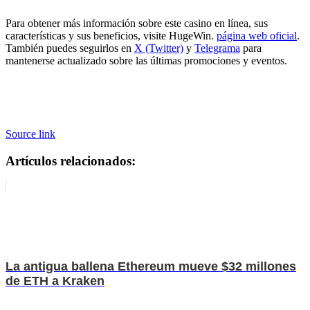
Para obtener más información sobre este casino en línea, sus
características y sus beneficios, visite HugeWin.
página web oficial
.
También puedes seguirlos en
X (Twitter)
y
Telegrama
para
mantenerse actualizado sobre las últimas promociones y eventos.
Source link
Artículos relacionados:
La antigua ballena Ethereum mueve $32 millones
de ETH a Kraken