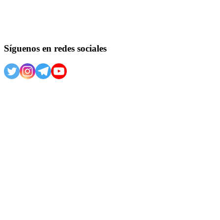
Síguenos en redes sociales