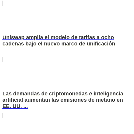
Uniswap amplía el modelo de tarifas a ocho
cadenas bajo el nuevo marco de unificación
Las demandas de criptomonedas e inteligencia
artificial aumentan las emisiones de metano en
EE. UU. ...