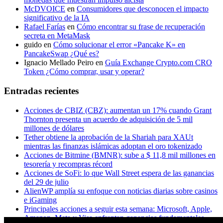
McDVOICE
en
Consumidores que desconocen el impacto
significativo de la IA
Rafael Farías
en
Cómo encontrar su frase de recuperación
secreta en MetaMask
guido
en
Cómo solucionar el error «Pancake K» en
PancakeSwap ¿Qué es?
Ignacio Mellado Peiro
en
Guía Exchange Crypto.com CRO
Token ¿Cómo comprar, usar y operar?
Entradas recientes
Acciones de CBIZ (CBZ): aumentan un 17% cuando Grant
Thornton presenta un acuerdo de adquisición de 5 mil
millones de dólares
Tether obtiene la aprobación de la Shariah para XAUt
mientras las finanzas islámicas adoptan el oro tokenizado
Acciones de Bitmine (BMNR): sube a $ 11,8 mil millones en
tesorería y recompras récord
Acciones de SoFi: lo que Wall Street espera de las ganancias
del 29 de julio
AlienWP amplía su enfoque con noticias diarias sobre casinos
e iGaming
Principales acciones a seguir esta semana: Microsoft, Apple,
Amazon, Meta y Visa enfrentan ganancias fundamentales