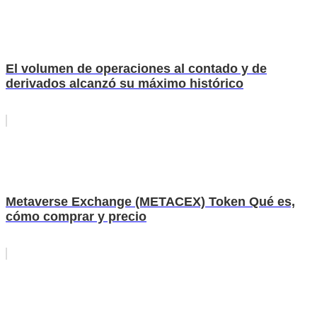
El volumen de operaciones al contado y de
derivados alcanzó su máximo histórico
Metaverse Exchange (METACEX) Token Qué es,
cómo comprar y precio