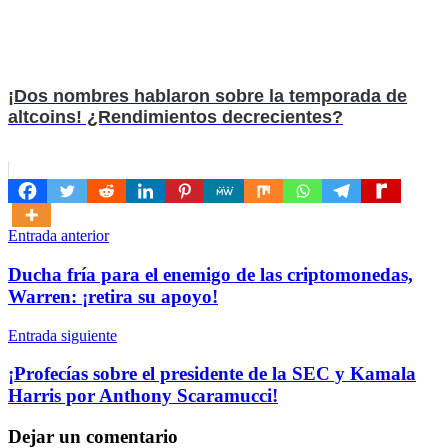
¡Dos nombres hablaron sobre la temporada de
altcoins! ¿Rendimientos decrecientes?
Navegación
Entrada anterior
de
Ducha fría para el enemigo de las criptomonedas,
entradas
Warren: ¡retira su apoyo!
Entrada siguiente
¡Profecías sobre el presidente de la SEC y Kamala
Harris por Anthony Scaramucci!
Dejar un comentario