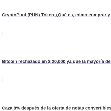
CryptoPunt (PUN) Token ¿Qué es, cómo comprar y
Bitcoin rechazado en $ 20,000 ya que la mayoría de
Caza 8% después de la oferta de notas convertibles