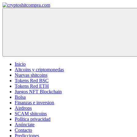
Saltar
al
cryptoshitcompra.com
contenido
Inicio
Altcoins y criptomonedas
Nuevas shitcoins
Tokens Red BSC
Tokens Red ETH
Juegos NFT Blockchain
Bolsa
Finanzas e inversion
Airdrops
SCAM shitcoins
Política privacidad
Anúnciate
Contacto
Predicciones