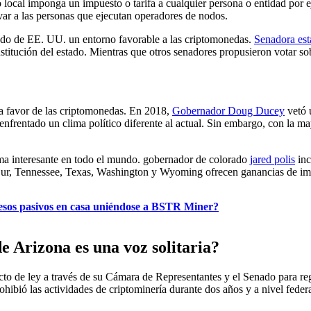
 local imponga un impuesto o tarifa a cualquier persona o entidad por e
avar a las personas que ejecutan operadores de nodos.
estado de EE. UU. un entorno favorable a las criptomonedas.
Senadora es
titución del estado. Mientras que otros senadores propusieron votar so
 a favor de las criptomonedas. En 2018,
Gobernador Doug Ducey
vetó 
frentado un clima político diferente al actual. Sin embargo, con la mayo
ema interesante en todo el mundo. gobernador de colorado
jared polis
inc
r, Tennessee, Texas, Washington y Wyoming ofrecen ganancias de impue
esos pasivos en casa uniéndose a BSTR Miner?
e Arizona es una voz solitaria?
o de ley a través de su Cámara de Representantes y el Senado para regu
ohibió las actividades de criptominería durante dos años y a nivel fede