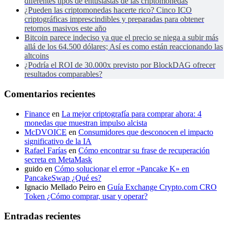
diferentes tipos de entusiastas de las criptomonedas
¿Pueden las criptomonedas hacerte rico? Cinco ICO
criptográficas imprescindibles y preparadas para obtener
retornos masivos este año
Bitcoin parece indeciso ya que el precio se niega a subir más
allá de los 64.500 dólares; Así es como están reaccionando las
altcoins
¿Podría el ROI de 30.000x previsto por BlockDAG ofrecer
resultados comparables?
Comentarios recientes
Finance
en
La mejor criptografía para comprar ahora: 4
monedas que muestran impulso alcista
McDVOICE
en
Consumidores que desconocen el impacto
significativo de la IA
Rafael Farías
en
Cómo encontrar su frase de recuperación
secreta en MetaMask
guido
en
Cómo solucionar el error «Pancake K» en
PancakeSwap ¿Qué es?
Ignacio Mellado Peiro
en
Guía Exchange Crypto.com CRO
Token ¿Cómo comprar, usar y operar?
Entradas recientes