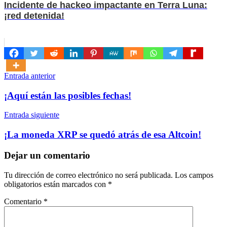
Incidente de hackeo impactante en Terra Luna:
¡red detenida!
Navegación
Entrada anterior
de
¡Aquí están las posibles fechas!
entradas
Entrada siguiente
¡La moneda XRP se quedó atrás de esa Altcoin!
Dejar un comentario
Tu dirección de correo electrónico no será publicada.
Los campos
obligatorios están marcados con
*
Comentario
*