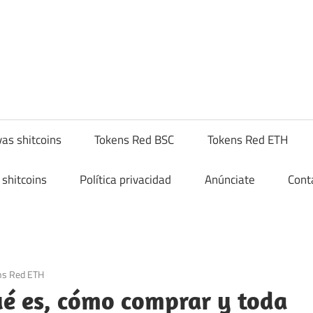
yptoshitcompra.com
as shitcoins
Tokens Red BSC
Tokens Red ETH
shitcoins
Política privacidad
Anúnciate
Cont
ns Red ETH
ué es, cómo comprar y toda