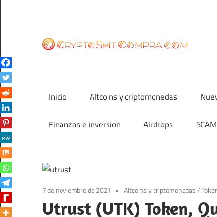
Saltar
al
contenido
cr
Inicio
Altcoins y criptomonedas
Nuev
Finanzas e inversion
Airdrops
SCAM 
7 de noviembre de 2021
Altcoins y criptomonedas
/
Toke
Utrust (UTK) Token, Q