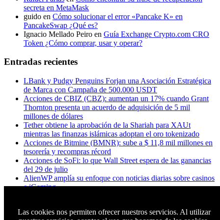
secreta en MetaMask
guido
en
Cómo solucionar el error «Pancake K» en
PancakeSwap ¿Qué es?
Ignacio Mellado Peiro
en
Guía Exchange Crypto.com CRO
Token ¿Cómo comprar, usar y operar?
Entradas recientes
LBank y Pudgy Penguins Forjan una Asociación Estratégica
de Marca con Campaña de 500.000 USDT
Acciones de CBIZ (CBZ): aumentan un 17% cuando Grant
Thornton presenta un acuerdo de adquisición de 5 mil
millones de dólares
Tether obtiene la aprobación de la Shariah para XAUt
mientras las finanzas islámicas adoptan el oro tokenizado
Acciones de Bitmine (BMNR): sube a $ 11,8 mil millones en
tesorería y recompras récord
Acciones de SoFi: lo que Wall Street espera de las ganancias
del 29 de julio
AlienWP amplía su enfoque con noticias diarias sobre casinos
e iGaming
Principales acciones a seguir esta semana: Microsoft, Apple,
Amazon, Meta y Visa enfrentan ganancias fundamentales
Las cookies nos permiten ofrecer nuestros servicios. Al utilizar
¿A los titulares de XRP realmente les importa Ripple? Esto es