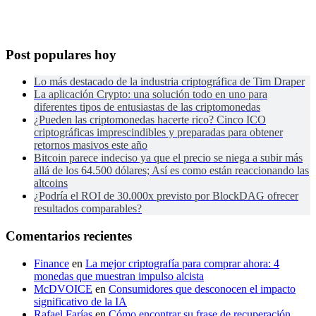
Post populares hoy
Lo más destacado de la industria criptográfica de Tim Draper
La aplicación Crypto: una solución todo en uno para
diferentes tipos de entusiastas de las criptomonedas
¿Pueden las criptomonedas hacerte rico? Cinco ICO
criptográficas imprescindibles y preparadas para obtener
retornos masivos este año
Bitcoin parece indeciso ya que el precio se niega a subir más
allá de los 64.500 dólares; Así es como están reaccionando las
altcoins
¿Podría el ROI de 30.000x previsto por BlockDAG ofrecer
resultados comparables?
Comentarios recientes
Finance
en
La mejor criptografía para comprar ahora: 4
monedas que muestran impulso alcista
McDVOICE
en
Consumidores que desconocen el impacto
significativo de la IA
Rafael Farías
en
Cómo encontrar su frase de recuperación