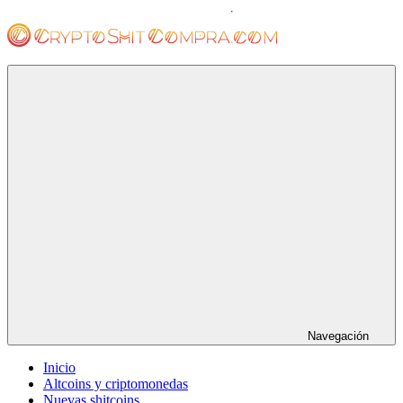
Saltar
al
contenido
cryptoshitcompra.com
Navegación
Inicio
Altcoins y criptomonedas
Nuevas shitcoins