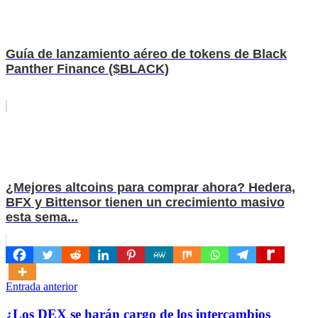
Guía de lanzamiento aéreo de tokens de Black
Panther Finance ($BLACK)
¿Mejores altcoins para comprar ahora? Hedera,
BFX y Bittensor tienen un crecimiento masivo
esta sema...
Navegación
Entrada anterior
de
¿Los DEX se harán cargo de los intercambios