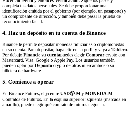
Hacer clic
Perfil
y entonces
Verificación
. Sigue los pasos y
completa tus datos personales. Se debe proporcionar una
identificación emitida por el gobierno (por ejemplo, un pasaporte) y
un comprobante de dirección, y también debe pasar la prueba de
reconocimiento facial.
4. Haz un depósito en tu cuenta de Binance
Binance le permite depositar monedas fiduciarias o criptomonedas
en su cuenta. Para depositar, haga clic en su perfil y vaya a
Tablero
.
Por debajo
Financie su cuenta
puedes elegir
Comprar
crypto con
Mastercard, Visa, Google o Apple Pay. Los usuarios también
pueden optar por
Depósito
crypto de otros intercambios o su
billetera de hardware.
5. Comience a operar
En Binance Futures, elija entre
USDⓈ-M
y
MONEDA-M
Contratos de Futuros. En la esquina superior izquierda (marcada en
amarillo), puede elegir qué contrato de futuros negociar.