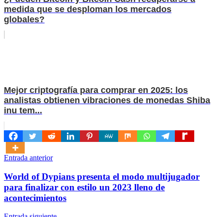
medida que se desploman los mercados
globales?
Mejor criptografía para comprar en 2025: los
analistas obtienen vibraciones de monedas Shiba
inu tem...
Navegación
Entrada anterior
de
World of Dypians presenta el modo multijugador
entradas
para finalizar con estilo un 2023 lleno de
acontecimientos
Entrada siguiente