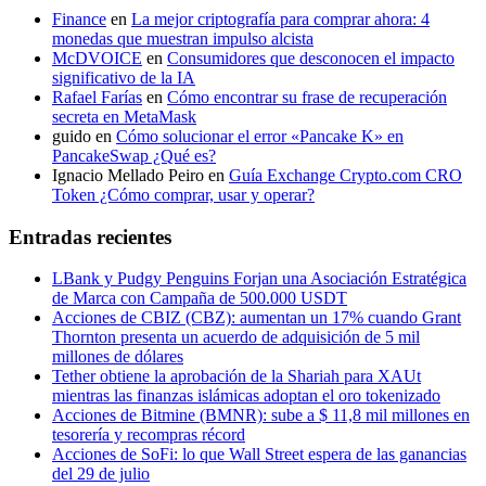
Finance
en
La mejor criptografía para comprar ahora: 4
monedas que muestran impulso alcista
McDVOICE
en
Consumidores que desconocen el impacto
significativo de la IA
Rafael Farías
en
Cómo encontrar su frase de recuperación
secreta en MetaMask
guido
en
Cómo solucionar el error «Pancake K» en
PancakeSwap ¿Qué es?
Ignacio Mellado Peiro
en
Guía Exchange Crypto.com CRO
Token ¿Cómo comprar, usar y operar?
Entradas recientes
LBank y Pudgy Penguins Forjan una Asociación Estratégica
de Marca con Campaña de 500.000 USDT
Acciones de CBIZ (CBZ): aumentan un 17% cuando Grant
Thornton presenta un acuerdo de adquisición de 5 mil
millones de dólares
Tether obtiene la aprobación de la Shariah para XAUt
mientras las finanzas islámicas adoptan el oro tokenizado
Acciones de Bitmine (BMNR): sube a $ 11,8 mil millones en
tesorería y recompras récord
Acciones de SoFi: lo que Wall Street espera de las ganancias
del 29 de julio