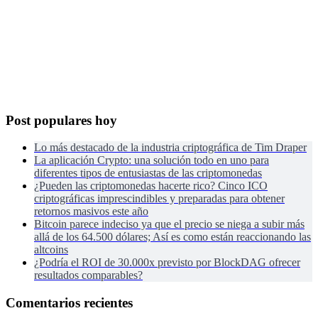
Post populares hoy
Lo más destacado de la industria criptográfica de Tim Draper
La aplicación Crypto: una solución todo en uno para
diferentes tipos de entusiastas de las criptomonedas
¿Pueden las criptomonedas hacerte rico? Cinco ICO
criptográficas imprescindibles y preparadas para obtener
retornos masivos este año
Bitcoin parece indeciso ya que el precio se niega a subir más
allá de los 64.500 dólares; Así es como están reaccionando las
altcoins
¿Podría el ROI de 30.000x previsto por BlockDAG ofrecer
resultados comparables?
Comentarios recientes