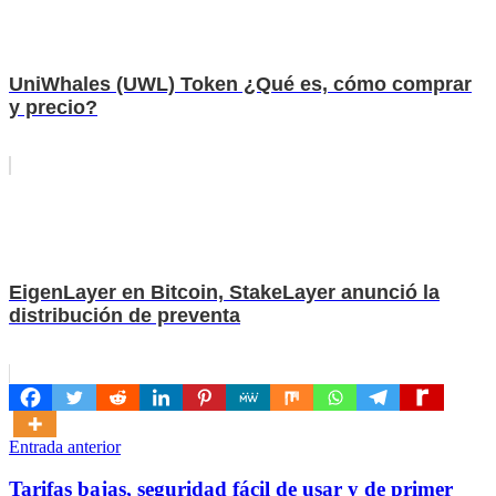
UniWhales (UWL) Token ¿Qué es, cómo comprar
y precio?
EigenLayer en Bitcoin, StakeLayer anunció la
distribución de preventa
Navegación
Entrada anterior
de
Tarifas bajas, seguridad fácil de usar y de primer