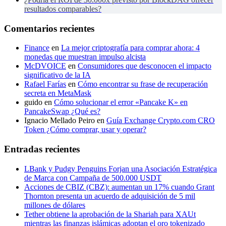
resultados comparables?
Comentarios recientes
Finance
en
La mejor criptografía para comprar ahora: 4
monedas que muestran impulso alcista
McDVOICE
en
Consumidores que desconocen el impacto
significativo de la IA
Rafael Farías
en
Cómo encontrar su frase de recuperación
secreta en MetaMask
guido
en
Cómo solucionar el error «Pancake K» en
PancakeSwap ¿Qué es?
Ignacio Mellado Peiro
en
Guía Exchange Crypto.com CRO
Token ¿Cómo comprar, usar y operar?
Entradas recientes
LBank y Pudgy Penguins Forjan una Asociación Estratégica
de Marca con Campaña de 500.000 USDT
Acciones de CBIZ (CBZ): aumentan un 17% cuando Grant
Thornton presenta un acuerdo de adquisición de 5 mil
millones de dólares
Tether obtiene la aprobación de la Shariah para XAUt
mientras las finanzas islámicas adoptan el oro tokenizado