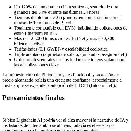
Un 120% de aumento en el lanzamiento, seguido de otra
ganancia del 54% durante las últimas 24 horas
Tiempos de bloque de 2 segundos, en comparación con el
retraso de 10 minutos de Bitcoin
Totalmente compatible con EVM, habilitando aplicaciones de
estilo Ethereum en BTC
Más de 125,000 transacciones TestNet y más de 2,300
billeteras activas
Tarifas bajas (0.1 GWEI) y escalabilidad ecológica
Triple auditado (a prueba de sólido, quillaudits, asegurar defi)
Gobierno descentralizado: los titulares de tokens votan sobre
las actualizaciones clave
La infraestructura de Plutochain ya es funcional, y su acción de
precio alcanzado refleja una creciente confianza, especialmente a
medida que se expande la adopción de BTCFI (Bitcoin Defi).
Pensamientos finales
Si bien Lightchain AI podría ver al alza mayor si la narrativa de IA y
los listados de intercambio se alinean, todavía es el escenario
temprano y no se ha probado en el mercado en vivo.