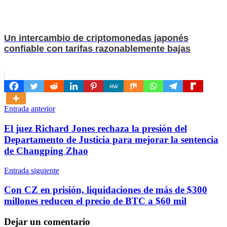
Un intercambio de criptomonedas japonés
confiable con tarifas razonablemente bajas
Navegación
Entrada anterior
de
El juez Richard Jones rechaza la presión del
entradas
Departamento de Justicia para mejorar la sentencia
de Changping Zhao
Entrada siguiente
Con CZ en prisión, liquidaciones de más de $300
millones reducen el precio de BTC a $60 mil
Dejar un comentario