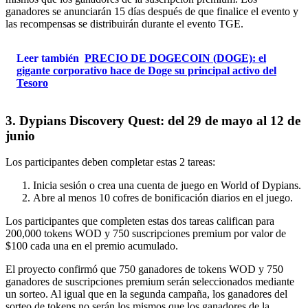
ganadores se anunciarán 15 días después de que finalice el evento y
las recompensas se distribuirán durante el evento TGE.
Leer también
PRECIO DE DOGECOIN (DOGE): el
gigante corporativo hace de Doge su principal activo del
Tesoro
3. Dypians Discovery Quest: del 29 de mayo al 12 de
junio
Los participantes deben completar estas 2 tareas:
Inicia sesión o crea una cuenta de juego en World of Dypians.
Abre al menos 10 cofres de bonificación diarios en el juego.
Los participantes que completen estas dos tareas califican para
200,000 tokens WOD y 750 suscripciones premium por valor de
$100 cada una en el premio acumulado.
El proyecto confirmó que 750 ganadores de tokens WOD y 750
ganadores de suscripciones premium serán seleccionados mediante
un sorteo. Al igual que en la segunda campaña, los ganadores del
sorteo de tokens no serán los mismos que los ganadores de la