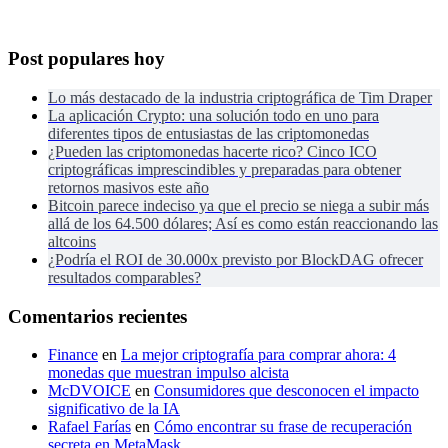
Post populares hoy
Lo más destacado de la industria criptográfica de Tim Draper
La aplicación Crypto: una solución todo en uno para
diferentes tipos de entusiastas de las criptomonedas
¿Pueden las criptomonedas hacerte rico? Cinco ICO
criptográficas imprescindibles y preparadas para obtener
retornos masivos este año
Bitcoin parece indeciso ya que el precio se niega a subir más
allá de los 64.500 dólares; Así es como están reaccionando las
altcoins
¿Podría el ROI de 30.000x previsto por BlockDAG ofrecer
resultados comparables?
Comentarios recientes
Finance
en
La mejor criptografía para comprar ahora: 4
monedas que muestran impulso alcista
McDVOICE
en
Consumidores que desconocen el impacto
significativo de la IA
Rafael Farías
en
Cómo encontrar su frase de recuperación
secreta en MetaMask