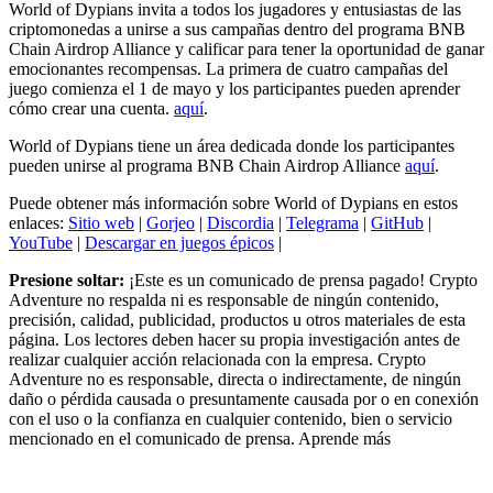
World of Dypians invita a todos los jugadores y entusiastas de las
criptomonedas a unirse a sus campañas dentro del programa BNB
Chain Airdrop Alliance y calificar para tener la oportunidad de ganar
emocionantes recompensas. La primera de cuatro campañas del
juego comienza el 1 de mayo y los participantes pueden aprender
cómo crear una cuenta.
aquí
.
World of Dypians tiene un área dedicada donde los participantes
pueden unirse al programa BNB Chain Airdrop Alliance
aquí
.
Puede obtener más información sobre World of Dypians en estos
enlaces:
Sitio web
|
Gorjeo
|
Discordia
|
Telegrama
|
GitHub
|
YouTube
|
Descargar en juegos épicos
|
Presione soltar:
¡Este es un comunicado de prensa pagado! Crypto
Adventure no respalda ni es responsable de ningún contenido,
precisión, calidad, publicidad, productos u otros materiales de esta
página. Los lectores deben hacer su propia investigación antes de
realizar cualquier acción relacionada con la empresa. Crypto
Adventure no es responsable, directa o indirectamente, de ningún
daño o pérdida causada o presuntamente causada por o en conexión
con el uso o la confianza en cualquier contenido, bien o servicio
mencionado en el comunicado de prensa. Aprende más