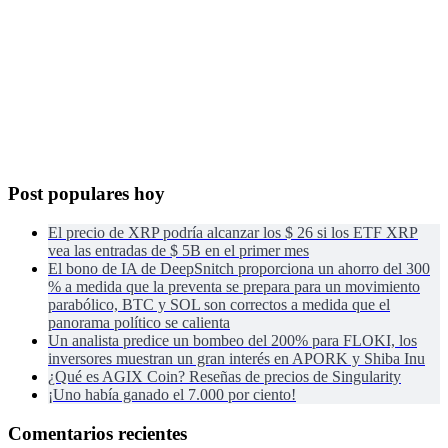
Post populares hoy
El precio de XRP podría alcanzar los $ 26 si los ETF XRP
vea las entradas de $ 5B en el primer mes
El bono de IA de DeepSnitch proporciona un ahorro del 300
% a medida que la preventa se prepara para un movimiento
parabólico, BTC y SOL son correctos a medida que el
panorama político se calienta
Un analista predice un bombeo del 200% para FLOKI, los
inversores muestran un gran interés en APORK y Shiba Inu
¿Qué es AGIX Coin? Reseñas de precios de Singularity
¡Uno había ganado el 7.000 por ciento!
Comentarios recientes