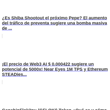
¿Es Shiba Shootout el próximo Pepe? El aumento
del tráfico de preventa sugiere una bomba masiva
de ...
¡El precio de Web3 AI $ 0.000422 sugiere un
potencial de 5000x! Near Eyes 1M TPS y Ethereum
STEADies...