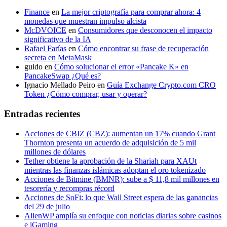
Finance
en
La mejor criptografía para comprar ahora: 4
monedas que muestran impulso alcista
McDVOICE
en
Consumidores que desconocen el impacto
significativo de la IA
Rafael Farías
en
Cómo encontrar su frase de recuperación
secreta en MetaMask
guido
en
Cómo solucionar el error «Pancake K» en
PancakeSwap ¿Qué es?
Ignacio Mellado Peiro
en
Guía Exchange Crypto.com CRO
Token ¿Cómo comprar, usar y operar?
Entradas recientes
Acciones de CBIZ (CBZ): aumentan un 17% cuando Grant
Thornton presenta un acuerdo de adquisición de 5 mil
millones de dólares
Tether obtiene la aprobación de la Shariah para XAUt
mientras las finanzas islámicas adoptan el oro tokenizado
Acciones de Bitmine (BMNR): sube a $ 11,8 mil millones en
tesorería y recompras récord
Acciones de SoFi: lo que Wall Street espera de las ganancias
del 29 de julio
AlienWP amplía su enfoque con noticias diarias sobre casinos
e iGaming