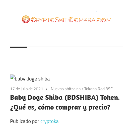
Saltar
al
contenido
cryptoshitcompra.com
17 de julio de 2021
Nuevas shitcoins
/
Tokens Red BSC
Baby Doge Shiba (BDSHIBA) Token.
¿Qué es, cómo comprar y precio?
Publicado por
cryptoka