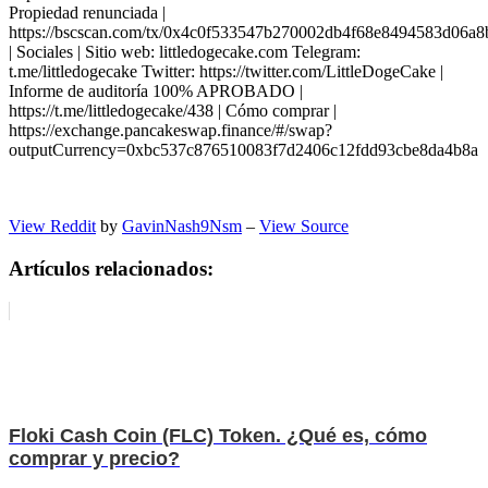
Propiedad renunciada |
https://bscscan.com/tx/0x4c0f533547b270002db4f68e8494583d06a
| Sociales | Sitio web: littledogecake.com Telegram:
t.me/littledogecake Twitter: https://twitter.com/LittleDogeCake |
Informe de auditoría 100% APROBADO |
https://t.me/littledogecake/438 | Cómo comprar |
https://exchange.pancakeswap.finance/#/swap?
outputCurrency=0xbc537c876510083f7d2406c12fdd93cbe8da4b8a
View Reddit
by
GavinNash9Nsm
–
View Source
Artículos relacionados:
Floki Cash Coin (FLC) Token. ¿Qué es, cómo
comprar y precio?