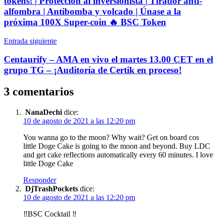
tokens! | Protección al inversionista | Tirador anti-
alfombra | Antibomba y volcado | Únase a la
próxima 100X Super-coin 🔥 BSC Token
Entrada siguiente
Centaurify – AMA en vivo el martes 13.00 CET en el
grupo TG – ¡Auditoría de Certik en proceso!
3 comentarios
NanaDechi
dice:
10 de agosto de 2021 a las 12:20 pm
You wanna go to the moon? Why wait? Get on board cos
little Doge Cake is going to the moon and beyond. Buy LDC
and get cake reflections automatically every 60 minutes. I love
little Doge Cake
Responder
DjTrashPockets
dice:
10 de agosto de 2021 a las 12:20 pm
‼️BSC Cocktail ‼️