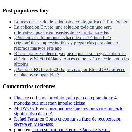
Post populares hoy
Lo más destacado de la industria criptográfica de Tim Draper
La aplicación Crypto: una solución todo en uno para
diferentes tipos de entusiastas de las criptomonedas
¿Pueden las criptomonedas hacerte rico? Cinco ICO
criptográficas imprescindibles y preparadas para obtener
retornos masivos este año
Bitcoin parece indeciso ya que el precio se niega a subir más
allá de los 64.500 dólares; Así es como están reaccionando las
altcoins
¿Podría el ROI de 30.000x previsto por BlockDAG ofrecer
resultados comparables?
Comentarios recientes
Finance
en
La mejor criptografía para comprar ahora: 4
monedas que muestran impulso alcista
McDVOICE
en
Consumidores que desconocen el impacto
significativo de la IA
Rafael Farías
en
Cómo encontrar su frase de recuperación
secreta en MetaMask
guido
en
Cómo solucionar el error «Pancake K» en