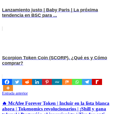
Lanzamiento justo | Baby Paris | La próxima
tendencia en BSC para ...
Scorpion Token Coin (SCORP). ¿Qué es y Cómo
comprar?
Navegación
Entrada anterior
de
🔥 McAfee Forever Token | Incluir en la lista blanca
entradas
ahora | Tokenomics revolucionarios | ¡Shill y gana