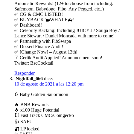
Automatic Rewards! (12+ to choose from including:
Safemoon. Babydoge, Fibo, Any Pegged, etc..)
✅ CG & CMC LISTED!
✅ BUYBACK 🐳WHALE🐳!
✅ Dashboard!
✅ Celebrity Backing! Including JUICY J / Soulja Boy /
Lance Stewart / Daniel Moncada with more to come!
✅ Partnership with FibSwapa
✅ Dessert Finance Audit!
✅ [Change Now] – August 13th!
☑ Certik Audit Applied! Announcement soon!
Twitter: BscCocktail
Responder
Nightfall_666
dice:
10 de agosto de 2021 a las 12:20 pm
☪️ Baby Golden Sailormoon
🔥 BNB Rewards
🌟 x100 Huge Potential
💥 Fast Track CMC/Coingecko
👍 SAFU
🔐 LP locked