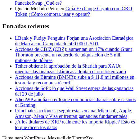
PancakeSwap ¿Qué es?
Ignacio Mellado Peiro
en
Guía Exchange Crypto.com CRO
Token ¿Cómo comprar, usar y operar?
Entradas recientes
LBank y Pudgy Penguins Forjan una Asociación Estratégica
de Marca con Campaña de 500.000 USDT
Acciones de CBIZ (CBZ): aumentan un 17% cuando Grant
Thornton presenta un acuerdo de adquisición de 5 mil
millones de dólares
Tether obtiene la aprobación de la Shariah para XAUt
mientras las finanzas islámicas adoptan el oro tokenizado
Acciones de Bitmine (BMNR): sube a $ 11,8 mil millones en
tesorería y recompras récord
Acciones de SoFi: lo que Wall Street espera de las ganancias
del 29 de julio
AlienWP amplía su enfoque con noticias diarias sobre casinos
e iGaming
Principales acciones a seguir esta semana: Microsoft, Apple,
Amazon, Meta y Visa enfrentan ganancias fundamentales
¿A los titulares de XRP realmente les importa Ripple? Esto es
lo que dicen los datos
Tema para WordPress: Maxwell de ThemeZee.