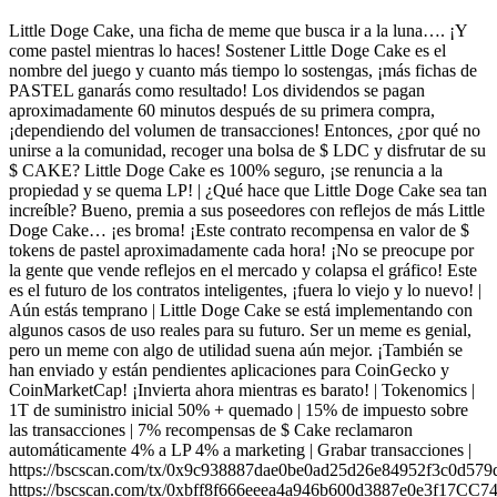
Little Doge Cake, una ficha de meme que busca ir a la luna…. ¡Y
come pastel mientras lo haces! Sostener Little Doge Cake es el
nombre del juego y cuanto más tiempo lo sostengas, ¡más fichas de
PASTEL ganarás como resultado! Los dividendos se pagan
aproximadamente 60 minutos después de su primera compra,
¡dependiendo del volumen de transacciones! Entonces, ¿por qué no
unirse a la comunidad, recoger una bolsa de $ LDC y disfrutar de su
$ CAKE? Little Doge Cake es 100% seguro, ¡se renuncia a la
propiedad y se quema LP! | ¿Qué hace que Little Doge Cake sea tan
increíble? Bueno, premia a sus poseedores con reflejos de más Little
Doge Cake… ¡es broma! ¡Este contrato recompensa en valor de $
tokens de pastel aproximadamente cada hora! ¡No se preocupe por
la gente que vende reflejos en el mercado y colapsa el gráfico! Este
es el futuro de los contratos inteligentes, ¡fuera lo viejo y lo nuevo! |
Aún estás temprano | Little Doge Cake se está implementando con
algunos casos de uso reales para su futuro. Ser un meme es genial,
pero un meme con algo de utilidad suena aún mejor. ¡También se
han enviado y están pendientes aplicaciones para CoinGecko y
CoinMarketCap! ¡Invierta ahora mientras es barato! | Tokenomics |
1T de suministro inicial 50% + quemado | 15% de impuesto sobre
las transacciones | 7% recompensas de $ Cake reclamaron
automáticamente 4% a LP 4% a marketing | Grabar transacciones |
https://bscscan.com/tx/0x9c938887dae0be0ad25d26e84952f3c0d57
https://bscscan.com/tx/0xbff8f666eeea4a946b600d3887e0e3f17CC7