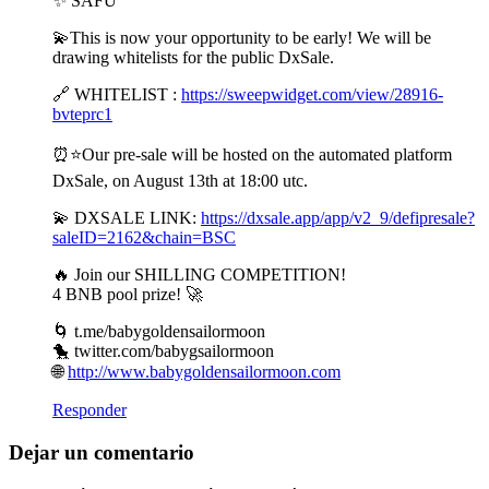
✨ SAFU
💫This is now your opportunity to be early! We will be
drawing whitelists for the public DxSale.
🔗 WHITELIST :
https://sweepwidget.com/view/28916-
bvteprc1
⏰⭐️Our pre-sale will be hosted on the automated platform
DxSale, on August 13th at 18:00 utc.
💫 DXSALE LINK:
https://dxsale.app/app/v2_9/defipresale?
saleID=2162&chain=BSC
🔥 Join our SHILLING COMPETITION!
4 BNB pool prize! 🚀
🌀 t.me/babygoldensailormoon
🐤 twitter.com/babygsailormoon
🌐
http://www.babygoldensailormoon.com
Responder
Dejar un comentario