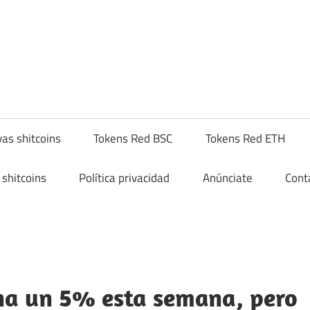
yptoshitcompra.com
as shitcoins
Tokens Red BSC
Tokens Red ETH
shitcoins
Política privacidad
Anúnciate
Cont
na un 5% esta semana, pero