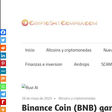
Saltar
al
contenido
cr
Inicio
Altcoins y criptomonedas
Nuev
Finanzas e inversion
Airdrops
SCAM 
26 de mayo de 2025
Altcoins y criptomonedas
Binance Coin (BNB) ga