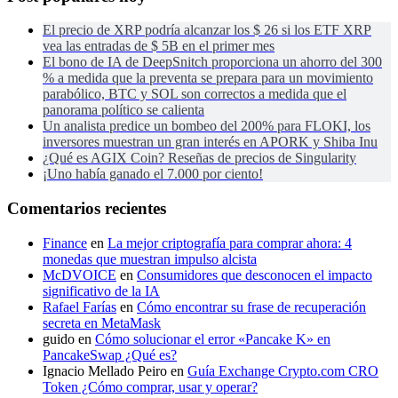
El precio de XRP podría alcanzar los $ 26 si los ETF XRP
vea las entradas de $ 5B en el primer mes
El bono de IA de DeepSnitch proporciona un ahorro del 300
% a medida que la preventa se prepara para un movimiento
parabólico, BTC y SOL son correctos a medida que el
panorama político se calienta
Un analista predice un bombeo del 200% para FLOKI, los
inversores muestran un gran interés en APORK y Shiba Inu
¿Qué es AGIX Coin? Reseñas de precios de Singularity
¡Uno había ganado el 7.000 por ciento!
Comentarios recientes
Finance
en
La mejor criptografía para comprar ahora: 4
monedas que muestran impulso alcista
McDVOICE
en
Consumidores que desconocen el impacto
significativo de la IA
Rafael Farías
en
Cómo encontrar su frase de recuperación
secreta en MetaMask
guido
en
Cómo solucionar el error «Pancake K» en
PancakeSwap ¿Qué es?
Ignacio Mellado Peiro
en
Guía Exchange Crypto.com CRO
Token ¿Cómo comprar, usar y operar?