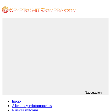
Saltar
al
contenido
cryptoshitcompra.com
Navegación
Inicio
Altcoins y criptomonedas
Nuevas shitcoins