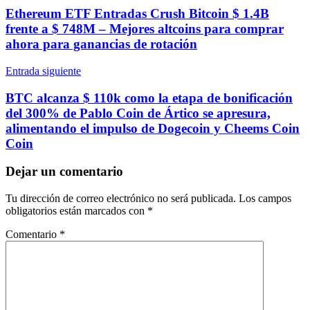
de
Ethereum ETF Entradas Crush Bitcoin $ 1.4B
entradas
frente a $ 748M – Mejores altcoins para comprar
ahora para ganancias de rotación
Entrada siguiente
BTC alcanza $ 110k como la etapa de bonificación
del 300% de Pablo Coin de Ártico se apresura,
alimentando el impulso de Dogecoin y Cheems Coin
Coin
Dejar un comentario
Tu dirección de correo electrónico no será publicada.
Los campos
obligatorios están marcados con
*
Comentario
*