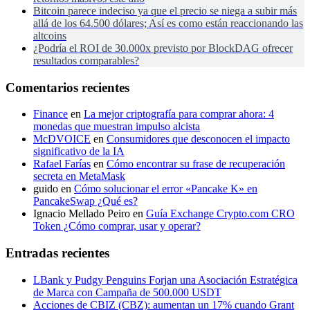
Bitcoin parece indeciso ya que el precio se niega a subir más
allá de los 64.500 dólares; Así es como están reaccionando las
altcoins
¿Podría el ROI de 30.000x previsto por BlockDAG ofrecer
resultados comparables?
Comentarios recientes
Finance
en
La mejor criptografía para comprar ahora: 4
monedas que muestran impulso alcista
McDVOICE
en
Consumidores que desconocen el impacto
significativo de la IA
Rafael Farías
en
Cómo encontrar su frase de recuperación
secreta en MetaMask
guido
en
Cómo solucionar el error «Pancake K» en
PancakeSwap ¿Qué es?
Ignacio Mellado Peiro
en
Guía Exchange Crypto.com CRO
Token ¿Cómo comprar, usar y operar?
Entradas recientes
LBank y Pudgy Penguins Forjan una Asociación Estratégica
de Marca con Campaña de 500.000 USDT
Acciones de CBIZ (CBZ): aumentan un 17% cuando Grant