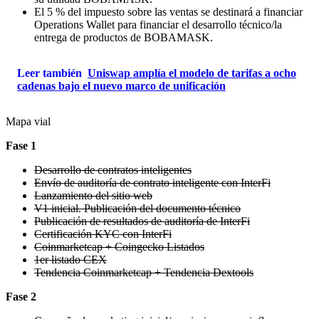
El 5 % del impuesto sobre las ventas se destinará a financiar
Operations Wallet para financiar el desarrollo técnico/la
entrega de productos de BOBAMASK.
Leer también
Uniswap amplía el modelo de tarifas a ocho
cadenas bajo el nuevo marco de unificación
Mapa vial
Fase 1
Desarrollo de contratos inteligentes
Envío de auditoría de contrato inteligente con InterFi
Lanzamiento del sitio web
V1 inicial. Publicación del documento técnico
Publicación de resultados de auditoría de InterFi
Certificación KYC con InterFi
Coinmarketcap + Coingecko Listados
1er listado CEX
Tendencia Coinmarketcap + Tendencia Dextools
Fase 2