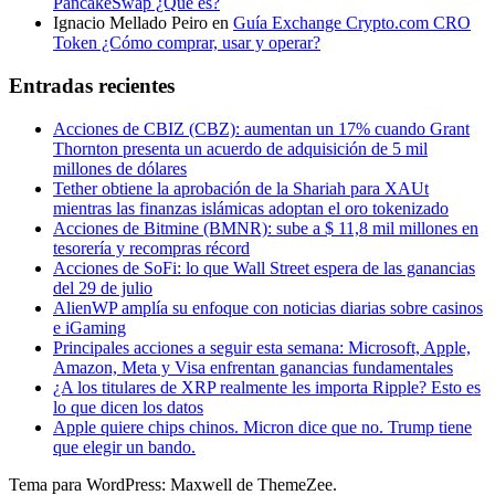
PancakeSwap ¿Qué es?
Ignacio Mellado Peiro
en
Guía Exchange Crypto.com CRO
Token ¿Cómo comprar, usar y operar?
Entradas recientes
Acciones de CBIZ (CBZ): aumentan un 17% cuando Grant
Thornton presenta un acuerdo de adquisición de 5 mil
millones de dólares
Tether obtiene la aprobación de la Shariah para XAUt
mientras las finanzas islámicas adoptan el oro tokenizado
Acciones de Bitmine (BMNR): sube a $ 11,8 mil millones en
tesorería y recompras récord
Acciones de SoFi: lo que Wall Street espera de las ganancias
del 29 de julio
AlienWP amplía su enfoque con noticias diarias sobre casinos
e iGaming
Principales acciones a seguir esta semana: Microsoft, Apple,
Amazon, Meta y Visa enfrentan ganancias fundamentales
¿A los titulares de XRP realmente les importa Ripple? Esto es
lo que dicen los datos
Apple quiere chips chinos. Micron dice que no. Trump tiene
que elegir un bando.
Tema para WordPress: Maxwell de ThemeZee.