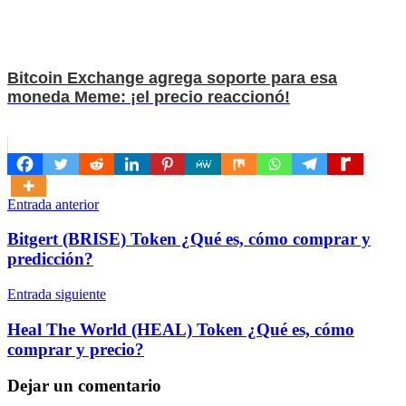
Bitcoin Exchange agrega soporte para esa
moneda Meme: ¡el precio reaccionó!
Navegación
Entrada anterior
de
Bitgert (BRISE) Token ¿Qué es, cómo comprar y
entradas
predicción?
Entrada siguiente
Heal The World (HEAL) Token ¿Qué es, cómo
comprar y precio?
Dejar un comentario