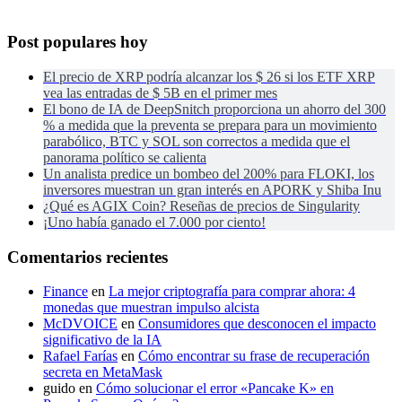
Post populares hoy
El precio de XRP podría alcanzar los $ 26 si los ETF XRP
vea las entradas de $ 5B en el primer mes
El bono de IA de DeepSnitch proporciona un ahorro del 300
% a medida que la preventa se prepara para un movimiento
parabólico, BTC y SOL son correctos a medida que el
panorama político se calienta
Un analista predice un bombeo del 200% para FLOKI, los
inversores muestran un gran interés en APORK y Shiba Inu
¿Qué es AGIX Coin? Reseñas de precios de Singularity
¡Uno había ganado el 7.000 por ciento!
Comentarios recientes
Finance
en
La mejor criptografía para comprar ahora: 4
monedas que muestran impulso alcista
McDVOICE
en
Consumidores que desconocen el impacto
significativo de la IA
Rafael Farías
en
Cómo encontrar su frase de recuperación
secreta en MetaMask
guido
en
Cómo solucionar el error «Pancake K» en