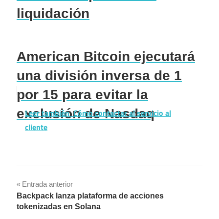
liquidación
American Bitcoin ejecutará
una división inversa de 1
por 15 para evitar la
exclusión de Nasdaq
Leer también
Cómo contactar al servicio al
cliente
Navegación
Entrada anterior
Backpack lanza plataforma de acciones
de
tokenizadas en Solana