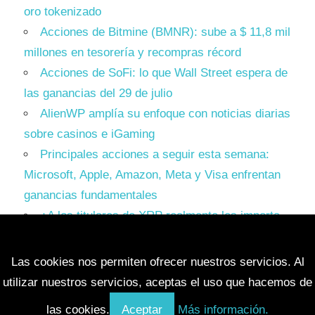
oro tokenizado
Acciones de Bitmine (BMNR): sube a $ 11,8 mil
millones en tesorería y recompras récord
Acciones de SoFi: lo que Wall Street espera de
las ganancias del 29 de julio
AlienWP amplía su enfoque con noticias diarias
sobre casinos e iGaming
Principales acciones a seguir esta semana:
Microsoft, Apple, Amazon, Meta y Visa enfrentan
ganancias fundamentales
¿A los titulares de XRP realmente les importa
Ripple? Esto es lo que dicen los datos
Las cookies nos permiten ofrecer nuestros servicios. Al
utilizar nuestros servicios, aceptas el uso que hacemos de
las cookies.
Aceptar
Más información.