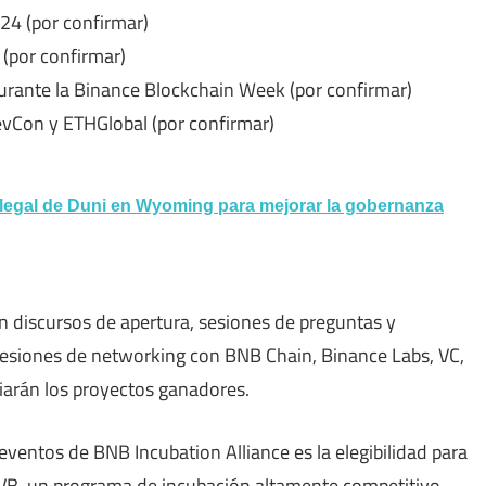
024 (por confirmar)
(por confirmar)
urante la Binance Blockchain Week (por confirmar)
vCon y ETHGlobal (por confirmar)
legal de Duni en Wyoming para mejorar la gobernanza
n discursos de apertura, sesiones de preguntas y
sesiones de networking con BNB Chain, Binance Labs, VC,
iarán los proyectos ganadores.
eventos de BNB Incubation Alliance es la elegibilidad para
B, un programa de incubación altamente competitivo