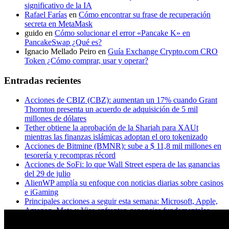
significativo de la IA
Rafael Farías
en
Cómo encontrar su frase de recuperación
secreta en MetaMask
guido
en
Cómo solucionar el error «Pancake K» en
PancakeSwap ¿Qué es?
Ignacio Mellado Peiro
en
Guía Exchange Crypto.com CRO
Token ¿Cómo comprar, usar y operar?
Entradas recientes
Acciones de CBIZ (CBZ): aumentan un 17% cuando Grant
Thornton presenta un acuerdo de adquisición de 5 mil
millones de dólares
Tether obtiene la aprobación de la Shariah para XAUt
mientras las finanzas islámicas adoptan el oro tokenizado
Acciones de Bitmine (BMNR): sube a $ 11,8 mil millones en
tesorería y recompras récord
Acciones de SoFi: lo que Wall Street espera de las ganancias
del 29 de julio
AlienWP amplía su enfoque con noticias diarias sobre casinos
e iGaming
Principales acciones a seguir esta semana: Microsoft, Apple,
Amazon, Meta y Visa enfrentan ganancias fundamentales
¿A los titulares de XRP realmente les importa Ripple? Esto es
lo que dicen los datos