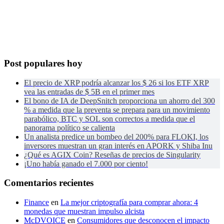
Post populares hoy
El precio de XRP podría alcanzar los $ 26 si los ETF XRP
vea las entradas de $ 5B en el primer mes
El bono de IA de DeepSnitch proporciona un ahorro del 300
% a medida que la preventa se prepara para un movimiento
parabólico, BTC y SOL son correctos a medida que el
panorama político se calienta
Un analista predice un bombeo del 200% para FLOKI, los
inversores muestran un gran interés en APORK y Shiba Inu
¿Qué es AGIX Coin? Reseñas de precios de Singularity
¡Uno había ganado el 7.000 por ciento!
Comentarios recientes
Finance
en
La mejor criptografía para comprar ahora: 4
monedas que muestran impulso alcista
McDVOICE
en
Consumidores que desconocen el impacto