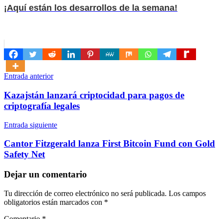
¡Aquí están los desarrollos de la semana!
Navegación
Entrada anterior
de
Kazajstán lanzará criptocidad para pagos de
entradas
criptografía legales
Entrada siguiente
Cantor Fitzgerald lanza First Bitcoin Fund con Gold
Safety Net
Dejar un comentario
Tu dirección de correo electrónico no será publicada.
Los campos
obligatorios están marcados con
*
Comentario
*