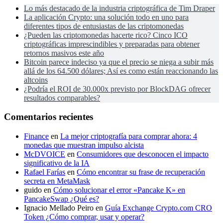
Lo más destacado de la industria criptográfica de Tim Draper
La aplicación Crypto: una solución todo en uno para
diferentes tipos de entusiastas de las criptomonedas
¿Pueden las criptomonedas hacerte rico? Cinco ICO
criptográficas imprescindibles y preparadas para obtener
retornos masivos este año
Bitcoin parece indeciso ya que el precio se niega a subir más
allá de los 64.500 dólares; Así es como están reaccionando las
altcoins
¿Podría el ROI de 30.000x previsto por BlockDAG ofrecer
resultados comparables?
Comentarios recientes
Finance
en
La mejor criptografía para comprar ahora: 4
monedas que muestran impulso alcista
McDVOICE
en
Consumidores que desconocen el impacto
significativo de la IA
Rafael Farías
en
Cómo encontrar su frase de recuperación
secreta en MetaMask
guido
en
Cómo solucionar el error «Pancake K» en
PancakeSwap ¿Qué es?
Ignacio Mellado Peiro
en
Guía Exchange Crypto.com CRO
Token ¿Cómo comprar, usar y operar?