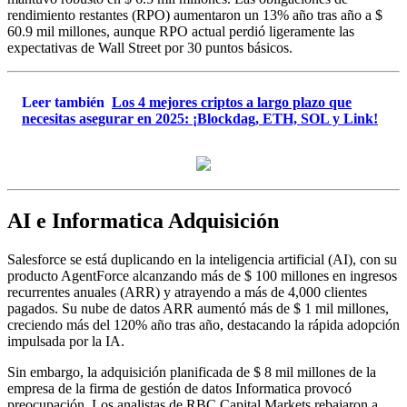
rendimiento restantes (RPO) aumentaron un 13% año tras año a $
60.9 mil millones, aunque RPO actual perdió ligeramente las
expectativas de Wall Street por 30 puntos básicos.
Leer también
Los 4 mejores criptos a largo plazo que
necesitas asegurar en 2025: ¡Blockdag, ETH, SOL y Link!
AI e Informatica Adquisición
Salesforce se está duplicando en la inteligencia artificial (AI), con su
producto AgentForce alcanzando más de $ 100 millones en ingresos
recurrentes anuales (ARR) y atrayendo a más de 4,000 clientes
pagados. Su nube de datos ARR aumentó más de $ 1 mil millones,
creciendo más del 120% año tras año, destacando la rápida adopción
impulsada por la IA.
Sin embargo, la adquisición planificada de $ 8 mil millones de la
empresa de la firma de gestión de datos Informatica provocó
preocupación. Los analistas de RBC Capital Markets rebajaron a