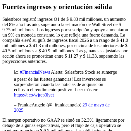
Fuertes ingresos y orientación sólida
Salesforce registró ingresos Q1 de $ 9.83 mil millones, un aumento
del 8% año tras año, superando la estimación de Wall Street de $
9.75 mil millones. Los ingresos por suscripción y apoyo aumentaron
un 9% en moneda constante, lo que refleja una fuerte demanda. La
compañía elevó su guía de ingresos fiscal 2026 a un rango de $ 41.0
mil millones a $ 41.3 mil millones, por encima de los anteriores de $
40.5 mil millones a $ 40.9 mil millones. Las ganancias ajustadas por
acción ahora se pronostican entre $ 11.27 y $ 11.33, superando las
proyecciones anteriores.
📈
#FinancialNews
Alerta: Salesforce Stock se sumerge
a pesar de las fuertes ganancias! Los inversores se
sorprendieron cuando las noticias de adquisición
eclipsan el rendimiento positivo. Leer más en:
https://t.co/wjrep3lyet
– FrankieAngelo (@_frankieangelo)
29 de mayo de
2025
El margen operativo no GAAP se situó en 32.3%, ligeramente por
debajo de algunas expectativas, pero el flujo de caja operativo se
mantuvo robusto en $ 6.5 mil millones. Las obligaciones de