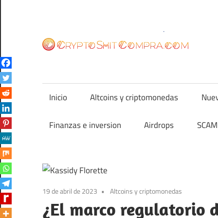
Saltar
al
contenido
cr
Inicio
Altcoins y criptomonedas
Nuev
Finanzas e inversion
Airdrops
SCAM 
19 de abril de 2023
Altcoins y criptomonedas
¿El marco regulatorio d