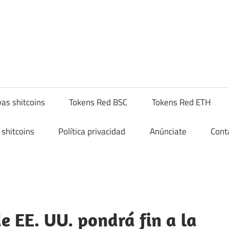
yptoshitcompra.com
as shitcoins
Tokens Red BSC
Tokens Red ETH
shitcoins
Política privacidad
Anúnciate
Cont
e EE. UU. pondrá fin a la