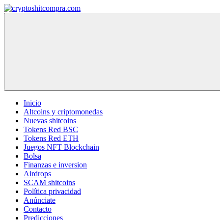
Saltar
al
cryptoshitcompra.com
contenido
Inicio
Altcoins y criptomonedas
Nuevas shitcoins
Tokens Red BSC
Tokens Red ETH
Juegos NFT Blockchain
Bolsa
Finanzas e inversion
Airdrops
SCAM shitcoins
Política privacidad
Anúnciate
Contacto
Predicciones