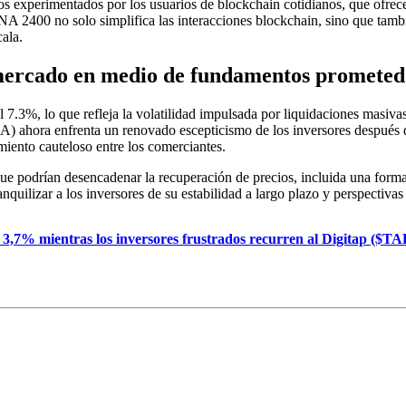
os experimentados por los usuarios de blockchain cotidianos, que ofrece
400 no solo simplifica las interacciones blockchain, sino que tambié
ala.
 mercado en medio de fundamentos prometed
7.3%, lo que refleja la volatilidad impulsada por liquidaciones masivas
A) ahora enfrenta un renovado escepticismo de los inversores después 
miento cauteloso entre los comerciantes.
 que podrían desencadenar la recuperación de precios, incluida una for
uilizar a los inversores de su estabilidad a largo plazo y perspectivas
,7% mientras los inversores frustrados recurren al Digitap ($TA