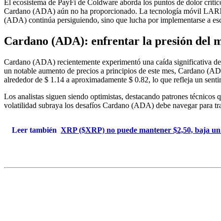
El ecosistema de PayFi de Coldware aborda los puntos de dolor crític
Cardano (ADA) aún no ha proporcionado. La tecnología móvil LARNA 2
(ADA) continúa persiguiendo, sino que lucha por implementarse a esc
Cardano (ADA): enfrentar la presión del
Cardano (ADA) recientemente experimentó una caída significativa del 
un notable aumento de precios a principios de este mes, Cardano (AD
alrededor de $ 1.14 a aproximadamente $ 0.82, lo que refleja un senti
Los analistas siguen siendo optimistas, destacando patrones técnicos
volatilidad subraya los desafíos Cardano (ADA) debe navegar para tranq
Leer también
XRP ($XRP) no puede mantener $2,50, baja un 3